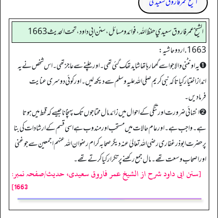
الشیخ عمر فاروق سعیدی
الشيخ عمر فاروق سعيدي حفظ الله، فوائد و مسائل، سنن ابي داود ، تحت الحديث 1663
1663. اردو حاشیہ:
➊ یہ اونٹنی والا جو اسے گھما رہا تھا شاید تھک گئی تھی۔ اور چلنے سے عاجز تھی۔ اس شخص نے یہ
انداز اختیار کیا تاکہ نبی کریم صلی اللہ علیہ وسلم سے دیکھ لیں۔ اور کوئی دوسری عنایت
فرمادیں۔
➋ انتہائی ضرورت اور تنگی کے احوال میں زائد مال محتاجوں تک پہنچانا جیسے کہ قحط میں ہوتا
ہے۔واجب ہے۔اور عام حالات میں مستحب اور مندوب ہے اسی قسم کے ارشادات کی بنا
پر حضرت ابو ذر غفاری رضی اللہ تعالیٰ عنہ دیگر صحابہ کرام رضوان اللہ عنہم اجمعین سے جو غنی
اور اصحاب وسعت تھے۔مال جمع رکھنے پر تکرار کیا کرتے تھے۔
[سنن ابی داود شرح از الشیخ عمر فاروق سعیدی، حدیث/صفحہ نمبر:
1663]