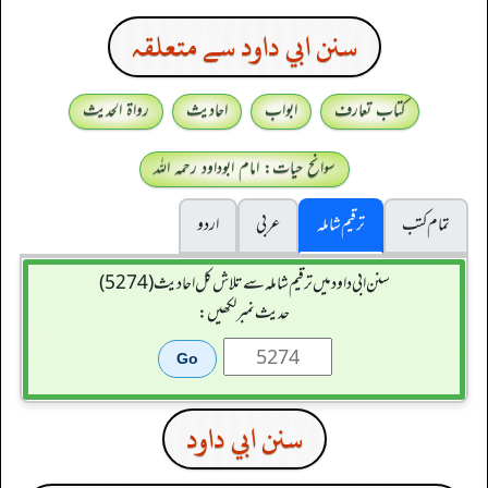
سنن ابي داود سے متعلقہ
کتاب تعارف
ابواب
احادیث
رواۃ الحدیث
سوانح حیات: امام ابوداود رحمہ اللہ
تمام کتب
ترقیم شاملہ
عربی
اردو
سنن ابي داود میں ترقیم شاملہ سے تلاش کل احادیث (5274)
حدیث نمبر لکھیں:
سنن ابي داود