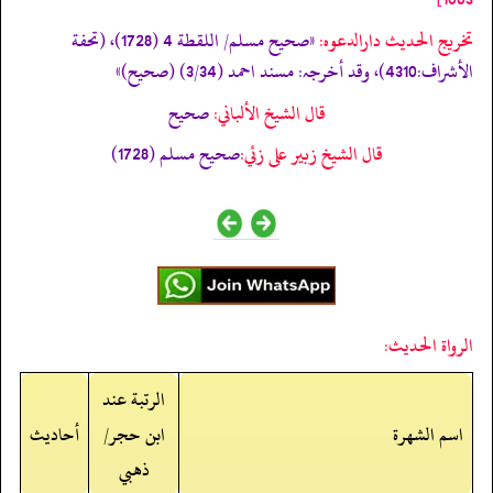
تخریج الحدیث دارالدعوہ:
«‏‏‏‏صحیح مسلم/ اللقطة 4 (1728)، (تحفة
الأشراف:4310)، وقد أخرجہ: مسند احمد (3/34) (صحیح)»
قال الشيخ الألباني:
صحيح
قال الشيخ زبير على زئي:
صحيح مسلم (1728)
الرواة الحديث:
الرتبة عند
اسم الشهرة
ابن حجر/
أحاديث
ذهبي