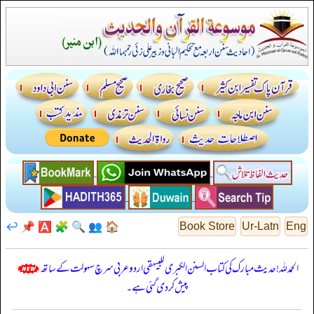
↩️
📌
🅰️
🧩
🔍
👥
🏠
Book Store
Ur-Latn
Eng
الحمدللہ! حدیث مبارک کی کتاب السنن الكبرى للبيهقي اردو عربی سرچ سہولت کے ساتھ
پیش کر دی گئی ہے۔