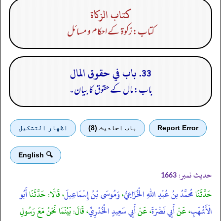
كتاب الزكاة
کتاب: زکوۃ کے احکام و مسائل
33. باب في حقوق المال
باب: مال کے حقوق کا بیان۔
Report Error
باب احادیث (8)
اظهار التشكيل
🔍 English
حدیث نمبر:
1663
حَدَّثَنَا
مُحمَّدُ بنُ عُبْدِ اللهِ الْخُزَاعِيُّ
،
وَمُوسَى بْنُ إِسْمَاعِيلَ
، قَالَا: حَدَّثَنَا
أَبُو
الْأَشْهَبِ
، عَنْ
أَبِي نَضْرَةَ
، عَنْ
أَبِي سَعِيدٍ الْخُدْرِيِّ
، قَالَ: بَيْنَمَا نَحْنُ مَعَ رَسُولِ