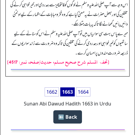
اس وجہ سے آپ صلی اللہ علیہ وسلم نے لوگوں کو فالتو چیز سے ہمدردی اور خیرخواہی کرنے کی
تلقین کی اور بعض حضرات نے یہ معنی کیا ہے کہ وہ فخر و مباہات کے اظہار کے لیے اونٹنی
دائیں بائیں گھمانے لگا تاکہ یہ بات جتلا سکے،
میرے پاس بہت سی سواریاں ہیں تو آپ صلی اللہ علیہ وسلم نے اس کو سنانے کے لیے
ساتھیوں کو خیرخواہی اور ہمدردی کرنے کی تلقین کی تاکہ وہ ضرورت سے زائد سواریوں کے
ذریعہ ضرورت مندوں پر احسان کرے۔
[تحفۃ المسلم شرح صحیح مسلم، حدیث/صفحہ نمبر: 4517]
1662
1663
1664
Sunan Abi Dawud Hadith 1663 in Urdu
Back ⬅️