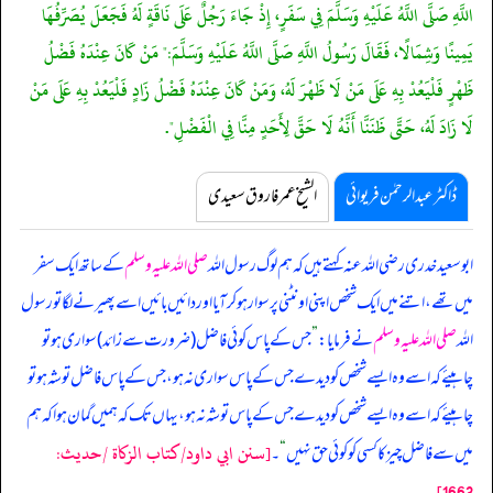
اللَّهِ صَلَّى اللَّهُ عَلَيْهِ وَسَلَّمَ فِي سَفَرٍ، إِذْ جَاءَ رَجُلٌ عَلَى نَاقَةٍ لَهُ فَجَعَلَ يُصَرِّفُهَا
يَمِينًا وَشِمَالًا، فَقَالَ رَسُولُ اللَّهِ صَلَّى اللَّهُ عَلَيْهِ وَسَلَّمَ:" مَنْ كَانَ عِنْدَهُ فَضْلُ
ظَهْرٍ فَلْيَعُدْ بِهِ عَلَى مَنْ لَا ظَهْرَ لَهُ، وَمَنْ كَانَ عِنْدَهُ فَضْلُ زَادٍ فَلْيَعُدْ بِهِ عَلَى مَنْ
لَا زَادَ لَهُ، حَتَّى ظَنَنَّا أَنَّهُ لَا حَقَّ لِأَحَدٍ مِنَّا فِي الْفَضْلِ".
ڈاکٹر عبدالرحمٰن فریوائی
الشیخ عمر فاروق سعیدی
ابو سعید خدری رضی اللہ عنہ کہتے ہیں کہ
ہم لوگ رسول اللہ
صلی اللہ علیہ وسلم
کے ساتھ ایک سفر
میں تھے، اتنے میں ایک شخص اپنی اونٹنی پر سوار ہو کر آیا اور دائیں بائیں اسے پھیرنے لگا تو رسول
اللہ
صلی اللہ علیہ وسلم
نے فرمایا:
”
جس کے پاس کوئی فاضل (ضرورت سے زائد) سواری ہو تو
چاہیئے کہ اسے وہ ایسے شخص کو دیدے جس کے پاس سواری نہ ہو، جس کے پاس فاضل توشہ ہو تو
چاہیئے کہ اسے وہ ایسے شخص کو دیدے جس کے پاس توشہ نہ ہو، یہاں تک کہ ہمیں گمان ہوا کہ ہم
[سنن ابي داود/كتاب الزكاة /حدیث:
میں سے فاضل چیز کا کسی کو کوئی حق نہیں
“
۔
1663]