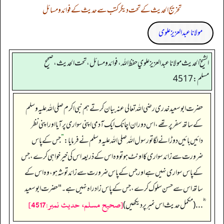
تخریج الحدیث کے تحت دیگر کتب سے حدیث کے فوائد و مسائل
مولانا عبد العزیز علوی
الشيخ الحديث مولانا عبدالعزيز علوي حفظ الله، فوائد و مسائل، تحت الحديث ، صحيح
مسلم: 4517
حضرت ابو سعید خدری رضی اللہ تعالی عنہ بیان کرتے ہم نبی اکرم صلی اللہ علیہ وسلم
کے ساتھ سفر پر تھے، اس دوران اچانک ایک آدمی اپنی سواری پر آیا اور اپنی نظر
دائیں بائیں دوڑانے لگا تو رسول اللہ صلی اللہ علیہ وسلم نے فرمایا:
”
جس کے پاس
ضرورت سے زائد سواری کا اونٹ ہو تو وہ اس کے ذریعہ اس کی خیرخواہی کرے، جس
کے پاس سواری نہیں ہے اور جس کے پاس ضرورت سے زائد توشہ ہو، وہ اس کے
ساتھ اس سے حسن سلوک کرے، جس کے پاس زادراہ نہیں ہے۔" حضرت ابو سعید
[صحيح مسلم، حديث نمبر:4517]
ؓ... (مکمل حدیث اس نمبر پر دیکھیں)