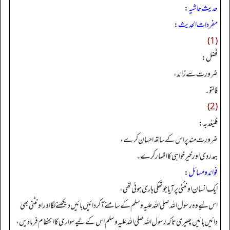
حدیث حاشیہ:
مفردات الحدیث:
(1)
فَضل:
ضرورت سے زائد،
فالتو۔
(2)
فليَعُد به:
ضرورت مند پر اس کے ساتھ احسان کرے،
ہمدردی اور خیرخواہی کا اظہار کرے۔
فوائد ومسائل:
ایک انسان اونٹنی پر آیا جو تھکی ہاری ہوئی تھی،
اس لیے وہ رسول اللہ صلی اللہ علیہ وسلم کے سامنے آ کر دائیں بائیں دیکھنے لگا اور اونٹنی بھی
دائیں بائیں پھیری تاکہ رسول اللہ صلی اللہ علیہ وسلم اس کے لیے سواری کا انتظام فرما دیں،