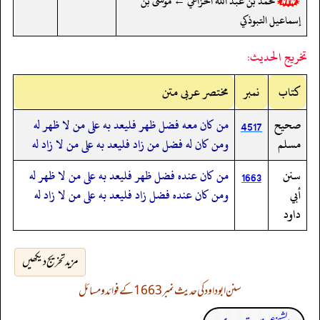
محمد بن عبد الله الخزاعي ← موسى بن
إسماعيل التبوذكي
تخريج الحديث:
کتاب
نمبر
مختصر عربی متن
صحيح
من كان معه فضل ظهر فليعد به على من لا ظهر له
4517
مسلم
ومن كان له فضل من زاد فليعد به على من لا زاد له
سنن
من كان عنده فضل ظهر فليعد به على من لا ظهر له
1663
أبي
ومن كان عنده فضل زاد فليعد به على من لا زاد له
داود
مزید تخریج دیکھیں
سنن ابوداود کی حدیث نمبر 1663 کے فوائد و مسائل