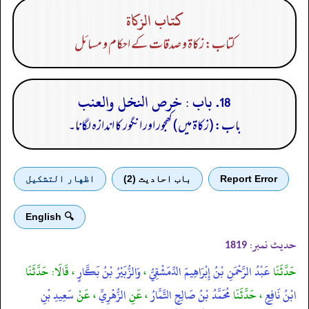
كتاب الزكاة
کتاب: زکاۃ و صدقات کے احکام و مسائل
18. باب : خرص النخل والعنب
باب: (زکاۃ میں) کھجور اور انگور کا اندازہ لگانا۔
Report Error
باب احادیث (2)
اظهار التشكيل
🔍 English
حدیث نمبر:
1819
حَدَّثَنَا
عَبْدُ الرَّحْمَنِ بْنُ إِبْرَاهِيمَ الدِّمَشْقِيُّ
،
وَالزُّبَيْرُ بْنُ بَكَّارٍ
، قَالَا: حَدَّثَنَا
ابْنُ نَافِعٍ
، حَدَّثَنَا
مُحَمَّدُ بْنُ صَالِحٍ التَّمَّارُ
، عَنِ
الزُّهْرِيِّ
، عَنْ
سَعِيدِ بْنِ