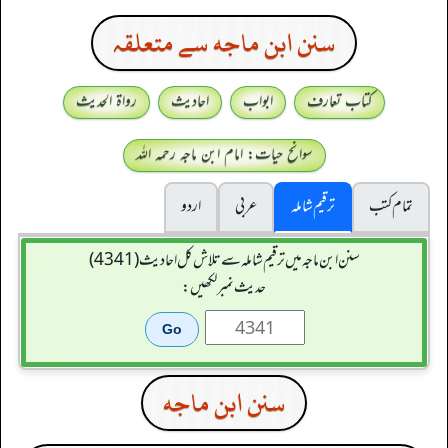
سنن ابن ماجه سے متعلقہ
کتاب تعارف
ابواب
احادیث
رواۃ الحدیث
سوانح حیات: امام ابن ماجہ رحمہ اللہ
تمام کتب
ترقیم شاملہ
عربی
اردو
سنن ابن ماجہ میں ترقیم شاملہ سے تلاش کل احادیث (4341)
حدیث نمبر لکھیں:
سنن ابن ماجه