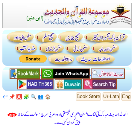
↩️
📌
🅰️
🧩
🔍
👥
🏠
Book Store
Ur-Latn
Eng
الحمدللہ! حدیث مبارک کی کتاب السنن الكبرى للبيهقي اردو عربی سرچ سہولت کے ساتھ
پیش کر دی گئی ہے۔