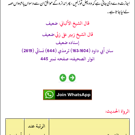
اجازت دے دی جاتی ہے کہ وہ پھل توڑ لیں، پھر اندازہ کے موافق ان سے دسواں یا بیسواں حصہ
لے لیا جاتا ہے۔
قال الشيخ الألباني:
ضعيف
قال الشيخ زبير على زئي:
ضعيف
إسناده ضعيف
سنن أبي داود (163،1604) ترمذي (644) نسائي (2619)
انوار الصحيفه، صفحه نمبر 445
الرواة الحديث:
الرتبة عند