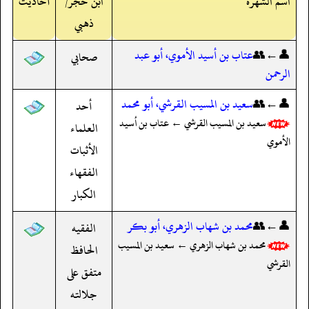
اسم الشهرة
ابن حجر/
أحاديث
ذهبي
👤←👥
عتاب بن أسيد الأموي، أبو عبد
صحابي
الرحمن
👤←👥
سعيد بن المسيب القرشي، أبو محمد
أحد
سعيد بن المسيب القرشي ← عتاب بن أسيد
العلماء
الأموي
الأثبات
الفقهاء
الكبار
👤←👥
محمد بن شهاب الزهري، أبو بكر
الفقيه
محمد بن شهاب الزهري ← سعيد بن المسيب
الحافظ
القرشي
متفق على
جلالته