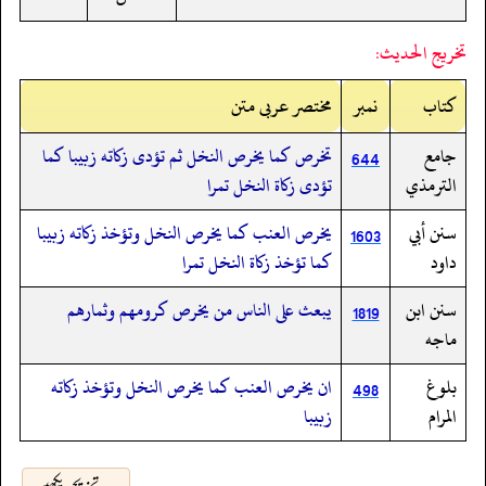
تخريج الحديث:
کتاب
نمبر
مختصر عربی متن
جامع
تخرص كما يخرص النخل ثم تؤدى زكاته زبيبا كما
644
الترمذي
تؤدى زكاة النخل تمرا
سنن أبي
يخرص العنب كما يخرص النخل وتؤخذ زكاته زبيبا
1603
داود
كما تؤخذ زكاة النخل تمرا
سنن ابن
يبعث على الناس من يخرص كرومهم وثمارهم
1819
ماجه
بلوغ
ان يخرص العنب كما يخرص النخل وتؤخذ زكاته
498
المرام
زبيبا