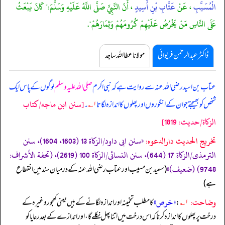
الْمُسَيَّبِ
، عَنْ
عَتَّابِ بْنِ أَسِيدٍ
، أَنّ النَّبِيَّ صَلَّى اللَّهُ عَلَيْهِ وَسَلَّمَ:" كَانَ يَبْعَثُ
عَلَى النَّاسِ مَنْ يَخْرُصُ عَلَيْهِمْ كُرُومَهُمْ وَثِمَارَهُمْ".
ڈاکٹر عبدالرحمٰن فریوائی
مولانا عطا اللہ ساجد
عتاب بن اسید رضی اللہ عنہ سے روایت ہے کہ
نبی اکرم
صلی اللہ علیہ وسلم
لوگوں کے پاس ایک
[سنن ابن ماجه/كتاب
شخص کو بھیجتے جو ان کے انگوروں اور پھلوں کا اندازہ لگاتا
۱؎
۔
الزكاة/حدیث: 1819]
تخریج الحدیث دارالدعوہ:
«‏‏‏‏سنن ابی داود/الزکاة 13 (1603، 1604)، سنن
الترمذی/الزکاة 17 (644)، سنن النسائی/الزکاة 100 (2619)، (تحفة الأشراف:
9748) (ضعیف)»
‏‏‏‏ (سعید بن مسیب اور عتاب رضی اللہ عنہ کے درمیان سند میں انقطاع
ہے)
وضاحت:
«خرص»
۱؎
:
کا مطلب تخمینہ اور اندازہ لگانے کے ہیں یعنی کھجور وغیرہ کے
درخت پر پھلوں کا اندازہ کرنا کہ اس درخت میں اتنا پھل نکلے گا، اور اندازے کے بعد رعایا کو