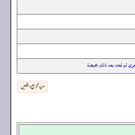
رى ثم تعتد بعد ذلك بحيضة
مزید تخریج دیکھیں