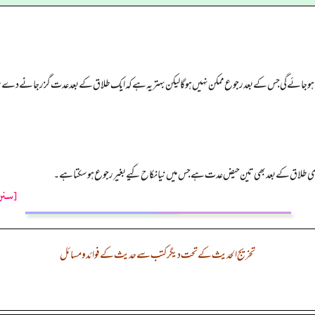
ہوجائے گی جس کے بعد رجوع ممکن نہیں ہوگا لیکن بہتر یہ ہے کہ ایک طلاق کے بعد عدت گزر جانے دے تا
طلاق کے بعد بھی تین حیض عدت ہے جس میں نیا نکاح کیے بغیر رجوع ہوسکتا ہے۔
[سنن 
تخریج الحدیث کے تحت دیگر کتب سے حدیث کے فوائد و مسائل