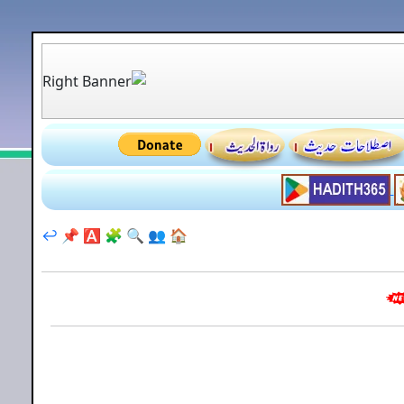
↩️
📌
🅰️
🧩
🔍
👥
🏠