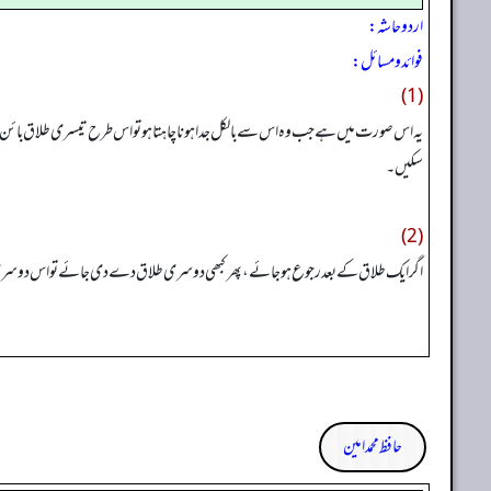
اردو حاشہ:
فوائد و مسائل:
(1)
یہ اس صورت میں ہے جب وہ اس سے بالکل جدا ہونا چاہتا ہو تو اس طرح تیسری طلاق بائن 
سکیں۔
(2)
اگر ایک طلاق کے بعد رجوع ہوجائے، پھر کبھی دوسری طلاق دے دی جائے تواس دوسری 
حافظ محمد امین