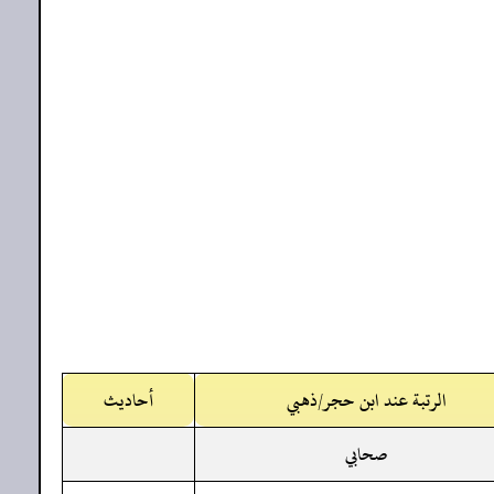
الرتبة عند ابن حجر/ذهبي
أحاديث
صحابي