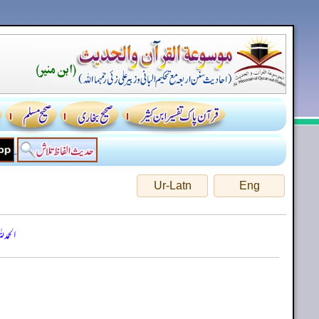
Ur-Latn
Eng
الحمد