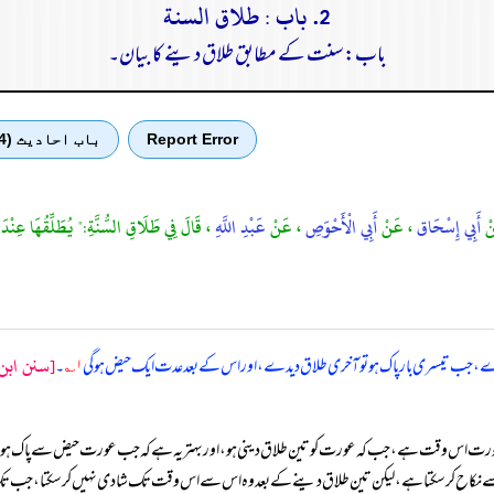
2. باب : طلاق السنة
باب: سنت کے مطابق طلاق دینے کا بیان۔
Report Error
باب احادیث (4)
نْ
أَبِي إِسْحَاق
، عَنْ
أَبِي الْأَحْوَصِ
، عَنْ
عَبْدِ اللَّهِ
، قَالَ فِي طَلَاقِ السُّنَّةِ:" يُطَلِّقُهَا عِنْدَ 
[سنن ابن 
دے، جب تیسری بار پاک ہو تو آخری طلاق دیدے، اور اس کے بعد عدت ایک حیض ہو گی
۱؎
۔
 صورت اس وقت ہے، جب کہ عورت کو تین طلاق دینی ہو، اور بہتر یہ ہے کہ جب عورت حیض سے پاک ہو تو ا
رت سے نکاح کر سکتا ہے، لیکن تین طلاق دینے کے بعد وہ اس سے اس وقت تک شادی نہیں کر سکتا،