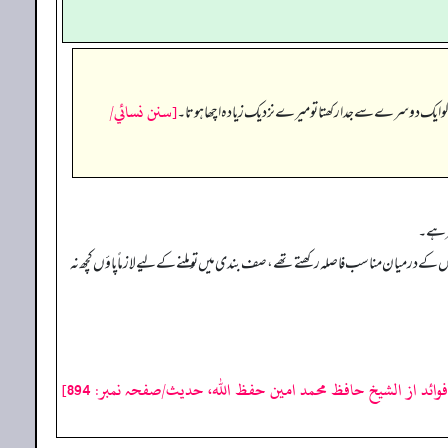
[سنن نسائي/
 کو ایک دوسرے سے جدا رکھتا تو میرے نزدیک زیادہ اچھا ہوتا۔
ظر ہے۔
پاؤں کے درمیان مناسب فاصلہ رکھتے تھے، صف بندی میں تو ملنے کے لیے لازماً پاؤں کچھ نہ
فوائد از الشیخ حافظ محمد امین حفظ اللہ، حدیث/صفحہ نمبر: 894]