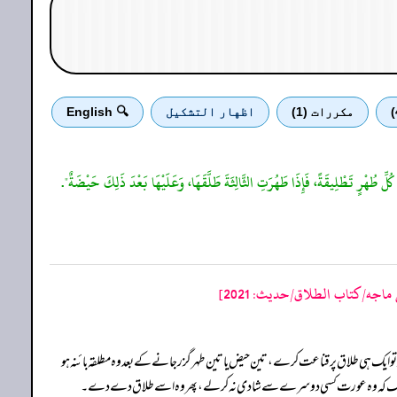
مكررات (1)
اظهار التشكيل
🔍 English
كُلِّ طُهْرٍ تَطْلِيقَةً، فَإِذَا طَهُرَتِ الثَّالِثَةَ طَلَّقَهَا، وَعَلَيْهَا بَعْدَ ذَلِكَ حَيْضَةٌ".
ماجه/كتاب الطلاق/حدیث: 2021]
یک ہی طلاق پر قناعت کرے، تین حیض یا تین طہر گزر جانے کے بعد وہ مطلقہ بائنہ ہو
 جب تک کہ وہ عورت کسی دوسرے سے شادی نہ کر لے، پھر وہ اسے طلاق دے دے۔