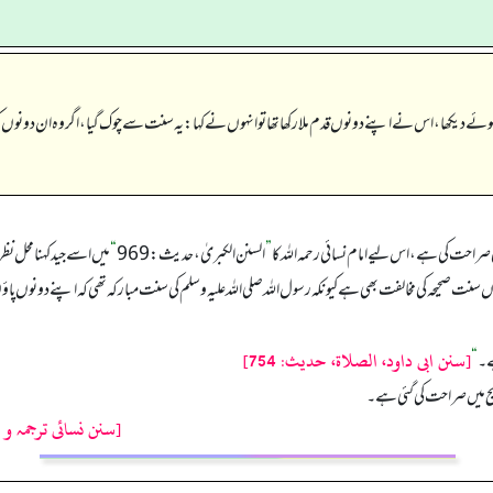
ئے دیکھا، اس نے اپنے دونوں قدم ملا رکھا تھا تو انہوں نے کہا: یہ سنت سے چوک گیا، اگر وہ ان دونوں
صراحت کی ہے، اس لیے امام نسائی رحمہ اللہ کا
”
السنن الکبریٰ، حدیث: 969
“
میں اسے جید کہنا محل ن
ہاں سنت صحیحہ کی مخالفت بھی ہے کیونکہ رسول اللہ صلی اللہ علیہ وسلم کی سنت مبارکہ تھی کہ اپنے دونوں 
[سنن ابی داود، الصلاة، حدیث: 754]
ے۔
“
تخریج میں صراحت کی گئی ہے۔
[سنن نسائی ترجمہ و 