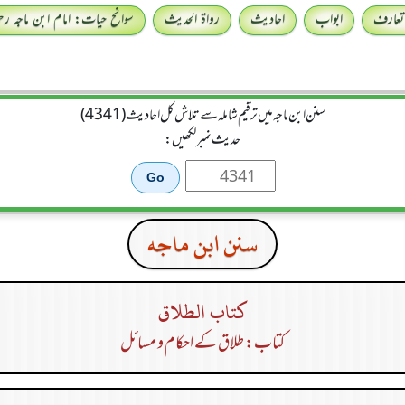
تعارف
ابواب
احادیث
رواۃ الحدیث
سوانح حیات: امام ابن ماجہ رحمہ
سنن ابن ماجہ میں ترقیم شاملہ سے تلاش کل احادیث (4341)
حدیث نمبر لکھیں:
سنن ابن ماجه
كتاب الطلاق
کتاب: طلاق کے احکام و مسائل