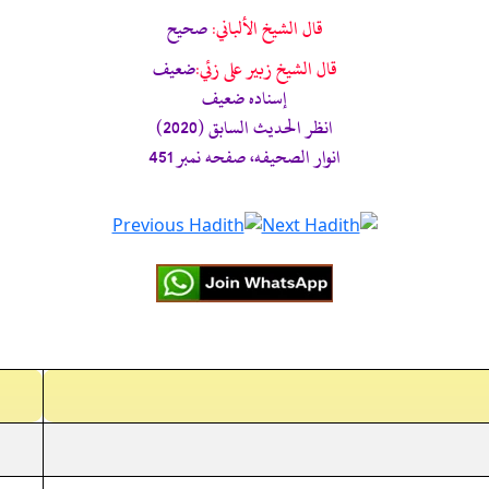
قال الشيخ الألباني:
صحيح
قال الشيخ زبير على زئي:
ضعيف
إسناده ضعيف
انظر الحديث السابق (2020)
انوار الصحيفه، صفحه نمبر 451