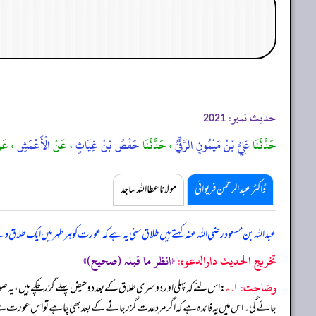
حدیث نمبر:
2021
حَدَّثَنَا
عَلِيُّ بْنُ مَيْمُونٍ الرَّقِّيُّ
، حَدَّثَنَا
حَفْصُ بْنُ غِيَاثٍ
، عَنْ
الْأَعْمَشِ
، عَ
ڈاکٹر عبدالرحمٰن فریوائی
مولانا عطا اللہ ساجد
عبداللہ بن مسعود رضی اللہ عنہ کہتے ہیں
طلاق سنی یہ ہے کہ عورت کو ہر طہر میں ایک طلاق 
تخریج الحدیث دارالدعوہ:
«‏‏‏‏انظر ما قبلہ (صحیح)»
وضاحت:
۱؎
: اس لئے کہ پہلی اور دوسری طلاق کے بعد دو حیض پہلے گزر چکے ہیں، یہ
جائے گی۔ اس میں یہ فائدہ ہے کہ اگر مرد عدت گزر جانے کے بعد بھی چاہے تو اس عو