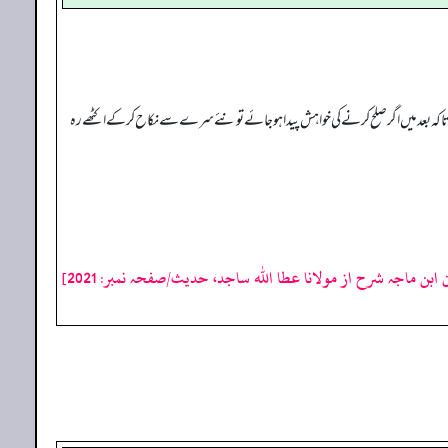
کہ بعد میں اگر صلح کرنے کی خواہش پیدا ہوجائے تو نئے سرے سے نکاح کرکے اکٹھے رہ
ابن ماجہ شرح از مولانا عطا الله ساجد، حدیث/صفحہ نمبر: 2021]