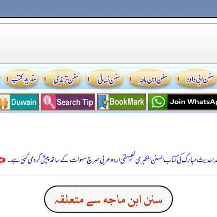
للہ! حدیث مبارک کی کتاب السنن الكبرى للبيهقي اردو عربی سرچ سہولت کے ساتھ پیش کر دی گئی ہے۔
سنن ابن ماجه سے متعلقہ