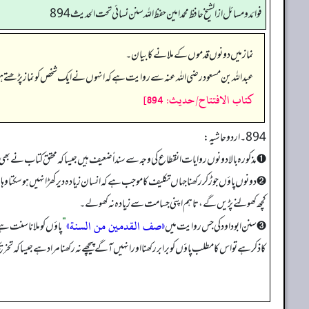
فوائد ومسائل از الشيخ حافظ محمد امين حفظ الله سنن نسائي تحت الحديث 894
نماز میں دونوں قدموں کے ملانے کا بیان۔
عبداللہ بن مسعود رضی اللہ عنہ سے روایت ہے کہ انہوں نے ایک شخص کو نماز پڑھتے ہو
كتاب الافتتاح/حدیث: 894]
894 ۔ اردو حاشیہ:
➊ مذکورہ بالا دونوں روایات انقطاع کی وجہ سے سنداً ضعیف ہیں جیسا کہ محقق کتاب نے بھی 
➋ دونوں پاؤں جوڑ کر رکھنا جہاں تکلیف کا موجب ہے کہ انسان زیادہ دیر کھڑا نہیں ہو سکتا و
کچھ کھولنے پڑیں گے، تاہم اپنی جسامت سے زیادہ نہ کھولے۔
«صف القدمین من السنة»
➌ سنن ابوداود کی جس روایت میں
”
پاؤں کو ملانا سنت ہ
کا ذکر ہے تو اس کا مطلب پاؤں کو برابر رکھنا اور انہیں آگے پیچھے نہ رکھنا مراد ہے جیسا کہ 