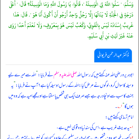
وَسَلَّمَ: " سَلُوا اللَّهَ لِيَ الْوَسِيلَةَ "، قَالُوا: يَا رَسُولَ اللَّهِ وَمَا الْوَسِيلَةُ؟ قَالَ: " أَعْلَى
دَرَجَةٍ فِي الْجَنَّةِ لَا يَنَالُهَا إِلَّا رَجُلٌ وَاحِدٌ أَرْجُو أَنْ أَكُونَ أَنَا هُوَ ". قَالَ: هَذَا
غَرِيبٌ إِسْنَادُهُ لَيْسَ بِالْقَوِيِّ، وَكَعْبٌ لَيْسَ هُوَ بِمَعْرُوفٍ، وَلَا نَعْلَمُ أَحَدًا رَوَى
عَنْهُ غَيْرَ لَيْثِ بْنِ أَبِي سُلَيْمٍ.
ڈاکٹر عبدالرحمٰن فریوائی
ابوہریرہ رضی الله عنہ کہتے ہیں کہ
رسول اللہ
صلی اللہ علیہ وسلم
نے فرمایا:
”
اللہ سے میرے لیے
وسیلہ کا سوال کرو، لوگوں نے عرض کیا: اللہ کے رسول! وسیلہ کیا ہے؟ آپ نے فرمایا:
”
یہ
جنت کا سب سے اونچا درجہ ہے جسے صرف ایک ہی شخص پا سکتا ہے اور مجھے امید ہے کہ وہ میں
ہوں گا
“
۱؎
۔
امام ترمذی کہتے ہیں:
۱-
یہ حدیث غریب ہے، اس کی سند زیادہ قوی نہیں ہے،
۲-
کعب غیر معروف شخص ہیں، ہم لیث بن سلیم کے علاوہ کسی اور کو نہیں جانتے ہیں جس نے