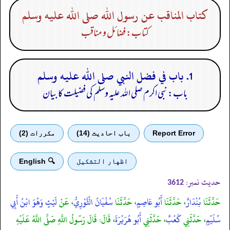
كتاب المناقب عن رسول الله صلى الله عليه وسلم
کتاب: فضائل و مناقب
1. باب في فضل النبي صلى الله عليه وسلم
باب: نبی اکرم صلی الله علیہ وسلم کی فضیلت کا بیان
Report Error
باب احادیث (14)
مكررات (2)
اظهار التشكيل
🔍 English
حدیث نمبر:
3612
حَدَّثَنَا
بُنْدَارٌ
، حَدَّثَنَا
أَبُو عَاصِمٍ
، حَدَّثَنَا
سُفْيَانُ الْثَّوْرِيُّ
، عَنْ
لَيْثٍ وَهُوَ ابْنُ أَبِي
سُلَيْمٍ
، حَدَّثَنِي
كَعْبٌ
، حَدَّثَنِي
أَبُو هُرَيْرَةَ
، قَالَ: قَالَ رَسُولُ اللَّهِ صَلَّى اللَّهُ عَلَيْهِ