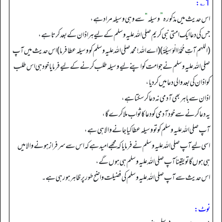
1؎:
اس حدیث میں مذکورہ
”
وسیلہ
“
سے وہی وسیلہ مراد ہے،
جس کی دعا ایک امتی نبی کریم صلی اللہ علیہ وسلم کے لیے ہر اذان کے بعد کرتاہے،
(اللهم آتِ مُحَمَّدًا الْوَسِیْلَةَ) (اے اللہ! محمد صلی اللہ علیہ وسلم کو وسیلہ عطا فرما) اس حدیث میں آپ
صلی اللہ علیہ وسلم نے جو امت کو اپنے لیے وسیلہ طلب کرنے کے لیے فرمایا خود ہی اس طلب
کو اذان کی بعد والی دعا میں کر دیا،
اذان سے باہر بھی آدمی نہ دعا کر سکتا ہے،
یہ دعا کرنے سے خود آدمی کو دعا کا ثواب ملا کرے گا،
آپ صلی اللہ علیہ وسلم کو تو وسیلہ عطا کیا جانے والا ہی ہے،
اسی لیے آپ صلی اللہ علیہ وسلم نے فرمایا کہ مجھے امید ہے کہ اس سے سرفراز ہونے والا میں
ہی ہوں گا تو یقیناً آپ صلی اللہ علیہ وسلم ہی ہوں گے،
اس حدیث سے آپ صلی اللہ علیہ وسلم کی فضیلت واضح طور پر ظاہر ہو رہی ہے۔
نوٹ: