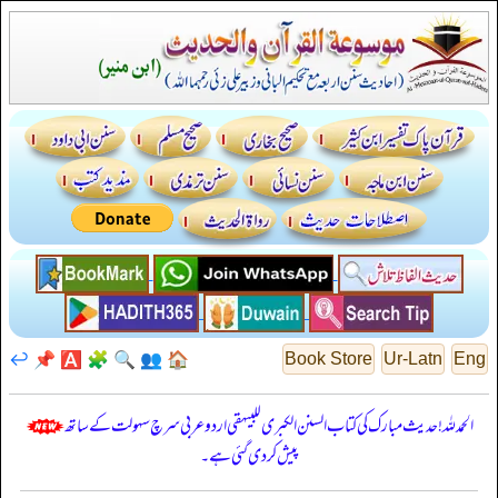
↩️
📌
🅰️
🧩
🔍
👥
🏠
Book Store
Ur-Latn
Eng
الحمدللہ! حدیث مبارک کی کتاب السنن الكبرى للبيهقي اردو عربی سرچ سہولت کے ساتھ
پیش کر دی گئی ہے۔