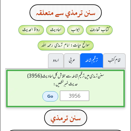
سنن ترمذي سے متعلقہ
کتاب تعارف
ابواب
احادیث
رواۃ الحدیث
سوانح حیات: امام ترمذی رحمہ اللہ
تمام کتب
ترقیم شاملہ
عربی
اردو
سنن ترمذی میں ترقیم شاملہ سے تلاش کل احادیث (3956)
حدیث نمبر لکھیں:
سنن ترمذي