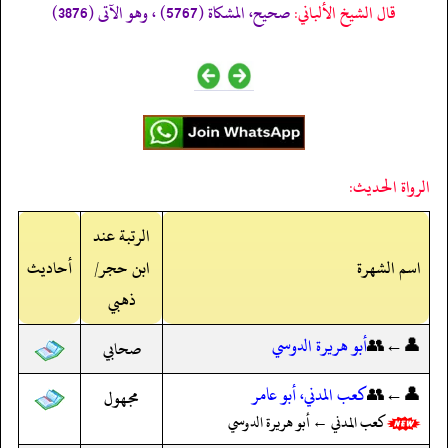
قال الشيخ الألباني:
صحيح، المشكاة (5767) ، وهو الآتى (3876)
الرواة الحديث:
الرتبة عند
اسم الشهرة
ابن حجر/
أحاديث
ذهبي
👤←👥
أبو هريرة الدوسي
صحابي
👤←👥
كعب المدني، أبو عامر
مجهول
كعب المدني ← أبو هريرة الدوسي