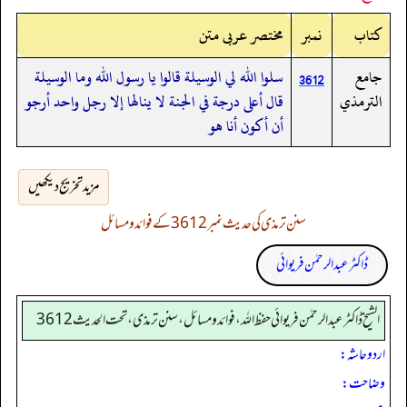
کتاب
نمبر
مختصر عربی متن
جامع
سلوا الله لي الوسيلة قالوا يا رسول الله وما الوسيلة
3612
الترمذي
قال أعلى درجة في الجنة لا ينالها إلا رجل واحد أرجو
أن أكون أنا هو
مزید تخریج دیکھیں
سنن ترمذی کی حدیث نمبر 3612 کے فوائد و مسائل
ڈاکٹر عبدالرحمٰن فریوائی
الشیخ ڈاکٹر عبد الرحمٰن فریوائی حفظ اللہ، فوائد و مسائل، سنن ترمذی، تحت الحديث 3612
اردو حاشہ:
وضاحت: