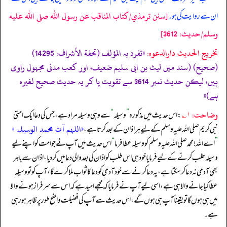
[سنن ترمذي/كتاب المناقب عن رسول الله صلى الله عليه
ان سے روایت کی ہو۔
وسلم/حدیث: 3612]
تخریج الحدیث دارالدعوہ:
«تفرد بہ المؤلف (تحفة الأشراف: 14295)
(صحیح) (سند میں لیث بن ابی سلیم ضعیف، اور کعب مدنی مجہول راوی
ہیں، لیکن حدیث نمبر 3614 سے تقویت پا کر یہ حدیث صحیح لغیرہ
ہے)»
وضاحت:
۱؎
: اس حدیث میں مذکورہ
”
وسیلہ
“
سے وہی وسیلہ مراد ہے، جس کی دعا ایک امتی
«اللہم آت محمد الوسیلۃ»
نبی کریم صلی اللہ علیہ وسلم کے لیے ہر اذان کے بعد کرتا ہے،
”
اے اللہ! محمد صلی اللہ علیہ وسلم کو وسیلہ عطا فرما
“
اس حدیث میں آپ نے جو امت کو اپنے لیے
وسیلہ طلب کرنے کے لیے فرمایا خود ہی اس طلب کو اذان کی بعد والی دعا میں کر دیا، اذان سے باہر
بھی آدمی نہ دعا کر سکتا ہے، یہ دعا کرنے سے خود آدمی کو دعا کا ثواب ملا کرے گا، آپ کو تو وسیلہ
عطا کیا جانے والا ہی ہے، اسی لیے آپ نے فرمایا کہ مجھے امید ہے کہ اس سے سرفراز ہونے والا
میں ہی ہوں گا تو یقیناً آپ ہی ہوں گے، اس حدیث سے آپ کی فضیلت واضح طور پر ظاہر ہو رہی
ہے۔