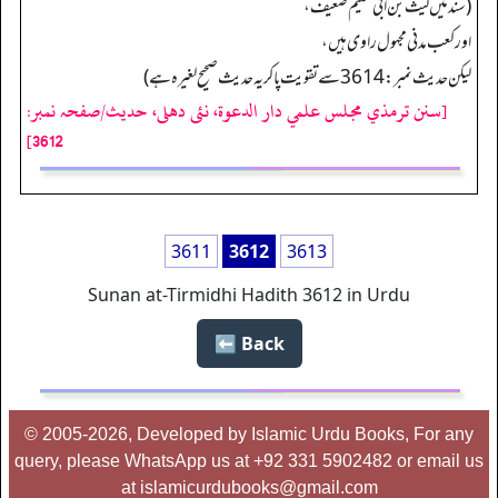
(سندمیں لیث بن ابی سلیم ضعیف،
اور کعب مدنی مجہول راوی ہیں،
لیکن حدیث نمبر:3614 سے تقویت پا کر یہ حدیث صحیح لغیرہ ہے)
[سنن ترمذي مجلس علمي دار الدعوة، نئى دهلى، حدیث/صفحہ نمبر:
3612]
3611
3612
3613
Sunan at-Tirmidhi Hadith 3612 in Urdu
Back ⬅️
© 2005-2026, Developed by Islamic Urdu Books, For any
query, please WhatsApp us at +92 331 5902482 or email us
at islamicurdubooks@gmail.com