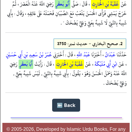
عَنْ
عُقْبَةَ بْنِ الْحَارِثِ
، قَالَ : صَلَّى
أَبُو بَكْرٍ
رَضِيَ اللَّهُ عَنْهُ الْعَصْرَ ، ثُمَّ
خَرَجَ يَمْشِي فَرَأَى الْحَسَنَ يَلْعَبُ مَعَ الصِّبْيَانِ فَحَمَلَهُ عَلَى عَاتِقِهِ ، وَقَالَ : بِأَبِي
شَبِيهٌ بِالنَّبِيِّ لَا شَبِيهٌ بِعَلِيٍّ وَعَلِيٌّ يَضْحَكُ " .
2.
صحيح البخاري - حدیث نمبر: 3750
حَدَّثَنَا
عَبْدَانُ
، أَخْبَرَنَا
عَبْدُ اللَّهِ
، قَالَ : أَخْبَرَنِي
عُمَرُ بْنُ سَعِيدِ بْنِ أَبِي حُسَيْنٍ
، عَنْ
ابْنِ أَبِي مُلَيْكَةَ
، عَنْ
عُقْبَةَ بْنِ الْحَارِثِ
، قَالَ : رَأَيْتُ
أَبَا بَكْرٍ
رَضِيَ
اللَّهُ عَنْهُ وَحَمَلَ الْحَسَنَ وَهُوَ ، يَقُولُ : بِأَبِي شَبِيهٌ بِالنَّبِيِّ , لَيْسَ شَبِيهٌ بِعَلِيٍّ ,
وَعَلِيٌّ يَضْحَكُ .
Back ⬅️
© 2005-2026, Developed by Islamic Urdu Books, For any