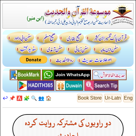
↩️
📌
🅰️
🧩
🔍
👥
🏠
Book Store
Ur-Latn
Eng
دو راویوں کی مشترکہ روایت کردہ
احادیث