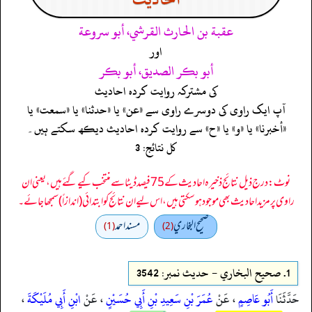
عقبة بن الحارث القرشي، أبو سروعة
اور
أبو بكر الصديق، أبو بكر
کی مشترکہ روایت کردہ احادیث
آپ ایک راوی کی دوسرے راوی سے «عن» یا «حدثنا» یا «سمعت» یا
«أخبرنا» یا «و» یا «ح» سے روایت کردہ احادیث دیکھ سکتے ہیں۔
کل نتائج: 3
نوٹ: درج ذیل نتائج ذخیرہ احادیث کے 75 فیصد ڈیٹا سے منتخب کیے گئے ہیں، یعنی ان
راوی پر مزید احادیث بھی موجود ہو سکتی ہیں، اس لیے ان نتائج کو ابتدائی (اندازاً) سمجھا جائے۔
صحيح البخاري
مسند احمد
(1)
(2)
1.
صحيح البخاري - حدیث نمبر: 3542
حَدَّثَنَا
أَبُو عَاصِمٍ
، عَنْ
عُمَرَ بْنِ سَعِيدِ بْنِ أَبِي حُسَيْنٍ
، عَنْ
ابْنِ أَبِي مُلَيْكَةَ
،