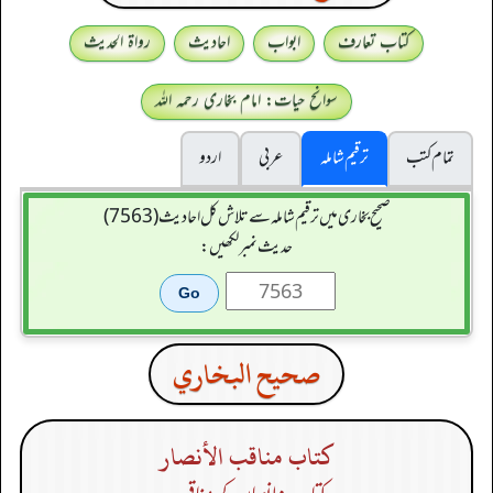
کتاب تعارف
ابواب
احادیث
رواۃ الحدیث
سوانح حیات: امام بخاری رحمہ اللہ
تمام کتب
ترقیم شاملہ
عربی
اردو
صحیح بخاری میں ترقیم شاملہ سے تلاش کل احادیث (7563)
حدیث نمبر لکھیں:
صحيح البخاري
كتاب مناقب الأنصار