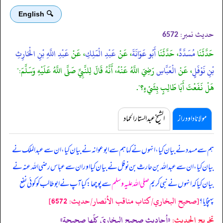
🔍 English
حدیث نمبر:
6572
حَدَّثَنَا
مُسَدَّدٌ
، حَدَّثَنَا
أَبُو عَوَانَةَ
، عَنْ
عَبْدِ الْمَلِكِ
، عَنْ
عَبْدِ اللَّهِ بْنِ الْحَارِثِ
بْنِ نَوْفَلٍ
، عَنْ
الْعَبَّاسِ
رَضِيَ اللَّهُ عَنْهُ، أَنَّهُ قَالَ لِلنَّبِيِّ صَلَّى اللَّهُ عَلَيْهِ وَسَلَّمَ:"
هَلْ نَفَعْتَ أَبَا طَالِبٍ بِشَيْءٍ؟".
مولانا داود راز
الشیخ عبدالستار الحماد
ہم سے مسدد نے بیان کیا، انہوں نے کہا ہم سے ابوعوانہ نے بیان کیا، ان سے عبدالملک نے
بیان کیا، ان سے عبداللہ بن حارث بن نوفل نے بیان کیا اور ان سے عباس رضی اللہ عنہ نے
بیان کیا کہ
انہوں نے نبی کریم
صلی اللہ علیہ وسلم
سے پوچھا: کیا آپ نے ابوطالب کو کوئی نفع
[صحيح البخاري/كتاب مناقب الأنصار/حدیث: 6572]
پہنچایا؟
تخریج الحدیث:
«أحاديث صحيح البخاريّ كلّها صحيحة»