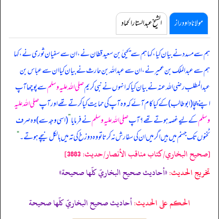
مولانا داود راز
الشیخ عبدالستار الحماد
ہم سے مسدد نے بیان کیا، کہا ہم سے یحییٰ بن سعید قطان نے، ان سے سفیان ثوری نے، کہا
ہم سے عبدالملک بن عمیر نے، ان سے عبداللہ بن حارث نے بیان کیا ان سے عباس بن
عبدالمطلب رضی اللہ عنہ نے بیان کیا کہ
انہوں نے نبی کریم
صلی اللہ علیہ وسلم
سے پوچھا آپ
اپنے چچا (ابوطالب) کے کیا کام آئے کہ وہ آپ کی حمایت کیا کرتے تھے اور آپ
صلی اللہ علیہ
وسلم
کے لیے غصہ ہوتے تھے؟ آپ
صلی اللہ علیہ وسلم
نے فرمایا
”
(اسی وجہ سے) وہ صرف
ٹخنوں تک جہنم میں ہیں اگر میں ان کی سفارش نہ کرتا تو وہ دوزخ کی تہ میں بالکل نیچے ہوتے۔
“
[صحيح البخاري/كتاب مناقب الأنصار/حدیث: 3883]
تخریج الحدیث:
«أحاديث صحيح البخاريّ كلّها صحيحة»
الحكم على الحديث:
أحاديث صحيح البخاريّ كلّها صحيحة