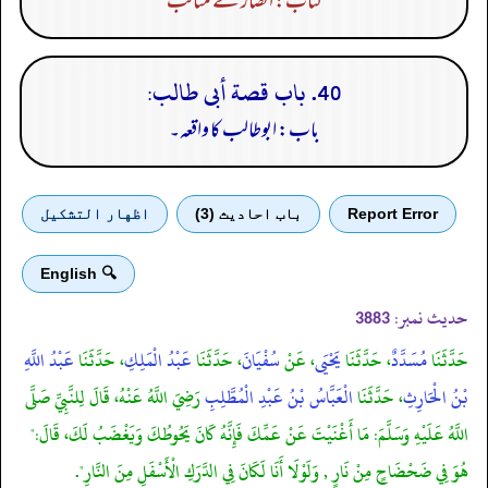
کتاب: انصار کے مناقب
40. باب قصة أبى طالب:
باب: ابوطالب کا واقعہ۔
Report Error
باب احادیث (3)
اظهار التشكيل
🔍 English
حدیث نمبر:
3883
حَدَّثَنَا
مُسَدَّدٌ
، حَدَّثَنَا
يَحْيَى
، عَنْ
سُفْيَانَ
، حَدَّثَنَا
عَبْدُ الْمَلِكِ
، حَدَّثَنَا
عَبْدُ اللَّهِ
بْنُ الْحَارِثِ
، حَدَّثَنَا
الْعَبَّاسُ بْنُ عَبْدِ الْمُطَّلِبِ
رَضِيَ اللَّهُ عَنْهُ، قَالَ لِلنَّبِيِّ صَلَّى
اللَّهُ عَلَيْهِ وَسَلَّمَ: مَا أَغْنَيْتَ عَنْ عَمِّكَ فَإِنَّهُ كَانَ يَحُوطُكَ وَيَغْضَبُ لَكَ، قَالَ:"
هُوَ فِي ضَحْضَاحٍ مِنْ نَارٍ , وَلَوْلَا أَنَا لَكَانَ فِي الدَّرَكِ الْأَسْفَلِ مِنَ النَّارِ".