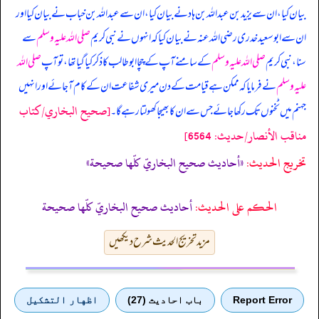
بیان کیا، ان سے یزید بن عبداللہ بن ہاد نے بیان کیا، ان سے عبداللہ بن خباب نے بیان کیا اور
ان سے ابو سعید خدری رضی اللہ عنہ نے بیان کیا کہ
انہوں نے نبی کریم
صلی اللہ علیہ وسلم
سے
سنا، نبی کریم
صلی اللہ علیہ وسلم
کے سامنے آپ کے چچا ابوطالب کا ذکر کیا گیا تھا، تو آپ
صلی اللہ
علیہ وسلم
نے فرمایا کہ ممکن ہے قیامت کے دن میری شفاعت ان کے کام آ جائے اور انہیں
[صحيح البخاري/كتاب
جہنم میں ٹخنوں تک رکھا جائے جس سے ان کا بھیجا کھولتا رہے گا۔
مناقب الأنصار/حدیث: 6564]
تخریج الحدیث:
«أحاديث صحيح البخاريّ كلّها صحيحة»
الحكم على الحديث:
أحاديث صحيح البخاريّ كلّها صحيحة
مزید تخریج الحدیث شرح دیکھیں
Report Error
باب احادیث (27)
اظهار التشكيل