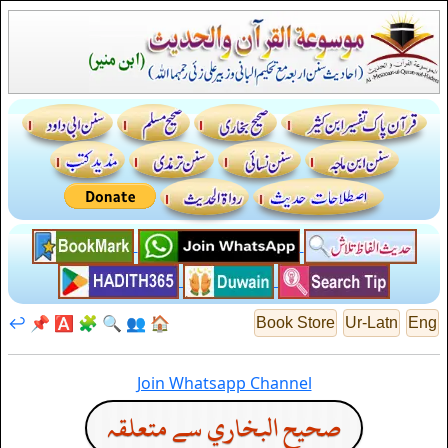
↩️
📌
🅰️
🧩
🔍
👥
🏠
Book Store
Ur-Latn
Eng
Join Whatsapp Channel
صحيح البخاري سے متعلقہ