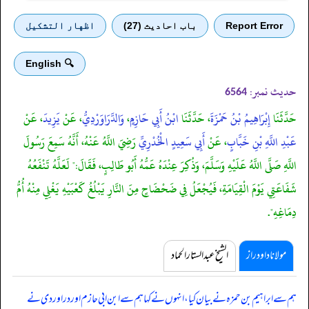
Report Error
باب احادیث (27)
اظهار التشكيل
🔍 English
حدیث نمبر:
6564
حَدَّثَنَا
إِبْرَاهِيمُ بْنُ حَمْزَةَ
، حَدَّثَنَا
ابْنُ أَبِي حَازِمٍ
،
وَالدَّرَاوَرْدِيُّ
، عَنْ
يَزِيدَ
، عَنْ
عَبْدِ اللَّهِ بْنِ خَبَّابٍ
، عَنْ
أَبِي سَعِيدٍ الْخُدْرِيِّ
رَضِيَ اللَّهُ عَنْهُ، أَنَّهُ سَمِعَ رَسُولَ
اللَّهِ صَلَّى اللَّهُ عَلَيْهِ وَسَلَّمَ، وَذُكِرَ عِنْدَهُ عَمُّهُ أَبُو طَالِبٍ، فَقَالَ:" لَعَلَّهُ تَنْفَعُهُ
شَفَاعَتِي يَوْمَ الْقِيَامَةِ، فَيُجْعَلُ فِي ضَحْضَاحٍ مِنَ النَّارِ يَبْلُغُ كَعْبَيْهِ يَغْلِي مِنْهُ أُمُّ
دِمَاغِهِ".
مولانا داود راز
الشیخ عبدالستار الحماد
ہم سے ابراہیم بن حمزہ نے بیان کیا، انہوں نے کہا ہم سے ابن ابی حازم اور دراوردی نے