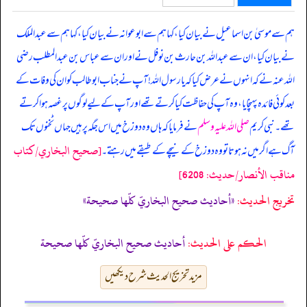
ہم سے موسیٰ بن اسماعیل نے بیان کیا، کہا ہم سے ابوعوانہ نے بیان کیا، کہا ہم سے عبدالملک
نے بیان کیا، ان سے عبداللہ بن حارث بن نوفل نے اور ان سے عباس بن عبدالمطلب رضی
اللہ عنہ نے کہ
انہوں نے عرض کیا کہ یا رسول اللہ! آپ نے جناب ابوطالب کو ان کی وفات کے
بعد کوئی فائدہ پہنچایا، وہ آپ کی حفاظت کیا کرتے تھے اور آپ کے لیے لوگوں پر غصہ ہوا کرتے
تھے۔ نبی کریم
صلی اللہ علیہ وسلم
نے فرمایا کہ ہاں وہ دوزخ میں اس جگہ پر ہیں جہاں ٹخنوں تک
[صحيح البخاري/كتاب
آگ ہے اگر میں نہ ہوتا تو وہ دوزخ کے نیچے کے طبقے میں رہتے۔
مناقب الأنصار/حدیث: 6208]
تخریج الحدیث:
«أحاديث صحيح البخاريّ كلّها صحيحة»
الحكم على الحديث:
أحاديث صحيح البخاريّ كلّها صحيحة
مزید تخریج الحدیث شرح دیکھیں