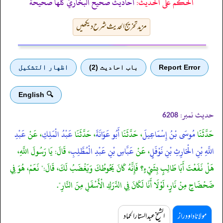
الحكم على الحديث:
أحاديث صحيح البخاريّ كلّها صحيحة
مزید تخریج الحدیث شرح دیکھیں
Report Error
باب احادیث (2)
اظهار التشكيل
🔍 English
حدیث نمبر:
6208
حَدَّثَنَا
مُوسَى بْنُ إِسْمَاعِيلَ
، حَدَّثَنَا
أَبُو عَوَانَةَ
، حَدَّثَنَا
عَبْدُ الْمَلِكِ
، عَنْ
عَبْدِ
اللَّهِ بْنِ الْحَارِثِ بْنِ نَوْفَلٍ
، عَنْ
عَبَّاسِ بْنِ عَبْدِ الْمُطَّلِبِ
، قَالَ: يَا رَسُولَ اللَّهِ،
هَلْ نَفَعْتَ أَبَا طَالِبٍ بِشَيْءٍ؟ فَإِنَّهُ كَانَ يَحُوطُكَ وَيَغْضَبُ لَكَ، قَالَ:" نَعَمْ، هُوَ فِي
ضَحْضَاحٍ مِنْ نَارٍ، لَوْلَا أَنَا لَكَانَ فِي الدَّرَكِ الْأَسْفَلِ مِنَ النَّارِ".
مولانا داود راز
الشیخ عبدالستار الحماد