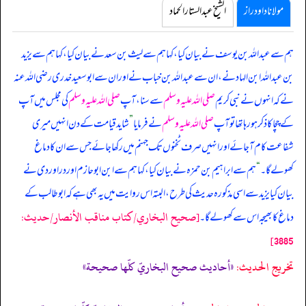
مولانا داود راز
الشیخ عبدالستار الحماد
ہم سے عبداللہ بن یوسف نے بیان کیا، کہا ہم سے لیث بن سعد نے بیان کیا، کہا ہم سے یزید
بن عبداللہ ابن الہاد نے، ان سے عبداللہ بن خباب نے اور ان سے ابو سعید خدری رضی اللہ عنہ
نے کہ
انہوں نے نبی کریم
صلی اللہ علیہ وسلم
سے سنا، آپ
صلی اللہ علیہ وسلم
کی مجلس میں آپ
کے چچا کا ذکر ہو رہا تھا تو آپ
صلی اللہ علیہ وسلم
نے فرمایا
”
شاید قیامت کے دن انہیں میری
شفاعت کام آ جائے اور انہیں صرف ٹخنوں تک جہنم میں رکھا جائے جس سے ان کا دماغ
کھولے گا۔
“
ہم سے ابراہیم بن حمزہ نے بیان کیا، کہا ہم سے ابن ابوحازم اور درا وردی نے
بیان کیا یزید سے اسی مذکورہ حدیث کی طرح، البتہ اس روایت میں یہ بھی ہے کہ ابوطالب کے
[صحيح البخاري/كتاب مناقب الأنصار/حدیث:
دماغ کا بھیجہ اس سے کھولے گا۔
3885]
تخریج الحدیث:
«أحاديث صحيح البخاريّ كلّها صحيحة»