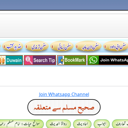
Join Whatsapp Channel
صحيح مسلم سے متعلقہ
 تعارف
ابواب
احادیث
رواۃ الحدیث
سوانح حیات: امام مسلم رحمہ 