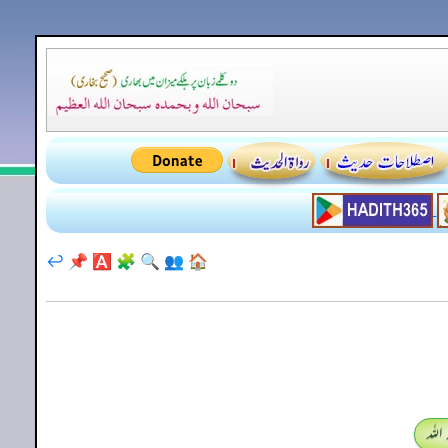
↩️
📌
🅰️
🧩
🔍
👥
🏠
اللہ