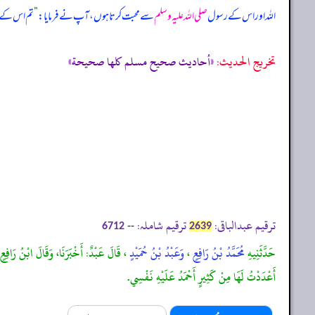
اللہ اور اس کے رسول
صلی اللہ علیہ وسلم
سے محبت کرتا ہوں، آپ نے فرمایا:
”
تم اس کے 
تخریج الحدیث:
«أحاديث صحيح مسلم كلها صحيحة»
ترقیم عبدالباقی:
ترقیم شاملہ:
--
6712
2639
حَدَّثَنِيهِ
مُحَمَّدُ بْنُ رَافِعٍ
،
وَعَبْدُ بْنُ حُمَيْدٍ
، قَالَ عَبْدٌ: أَخْبَرَنَا، وَقَالَ ابْنُ رَافِعٍ
أَعْدَدْتُ لَهَا مِنْ كَثِيرٍ أَحْمَدُ عَلَيْهِ نَفْسِي.