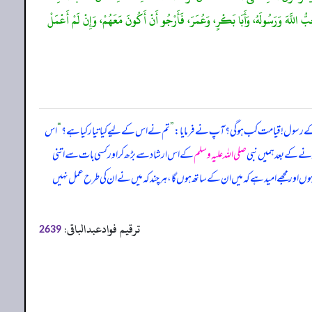
ِبُّ اللَّهَ وَرَسُولَهُ، وَأَبَا بَكْرٍ، وَعُمَرَ، فَأَرْجُو أَنْ أَكُونَ مَعَهُمْ، وَإِنْ لَمْ أَعْمَلْ
 کے رسول! قیامت کب ہو گی؟ آپ نے فرمایا:
”
تم نے اس کے لیے کیا تیار کیا ہے؟
“
اس
نے کے بعد ہمیں نبی
صلی اللہ علیہ وسلم
کے اس ارشاد سے بڑھ کر اور کسی بات سے اتنی
 ہوں اور مجھے امید ہے کہ میں ان کے ساتھ ہوں گا، ہر چند کہ میں نے ان کی طرح عمل نہیں
ترقیم فوادعبدالباقی:
2639