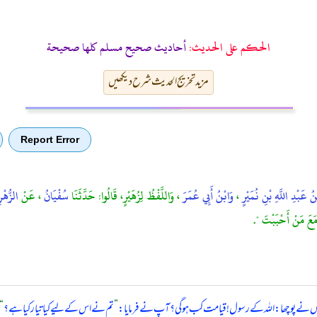
الحكم على الحديث:
أحاديث صحيح مسلم كلها صحيحة
مزید تخریج الحدیث شرح دیکھیں
Report Error
ْنُ عَبْدِ اللَّهِ بْنِ نُمَيْرٍ
،
وَابْنُ أَبِي عُمَرَ
، وَاللَّفْظُ لِزُهَيْرٍ، قَالُوا: حَدَّثَنَا
سُفْيَانُ
، عَنْ
الزُّهْر
 مَعَ مَنْ أَحْبَبْتَ ".
نے پوچھا: اللہ کے رسول! قیامت کب ہو گی؟ آپ نے فرمایا:
”
تم نے اس کے لیے کیا تیار کیا ہے؟
“