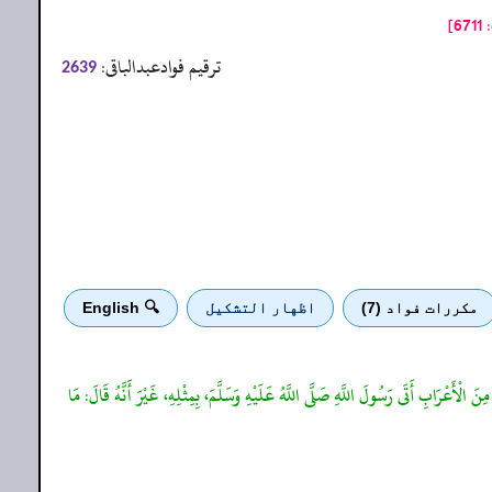
6]
ترقیم فوادعبدالباقی:
2639
مكررات فواد (7)
اظهار التشكيل
🔍 English
مِنَ الْأَعْرَابِ أَتَى رَسُولَ اللَّهِ صَلَّى اللَّهُ عَلَيْهِ وَسَلَّمَ، بِمِثْلِهِ، غَيْرَ أَنَّهُ قَالَ: مَا