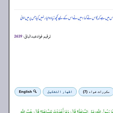
 میں ہے کہ) اس نے کہا: میں نے اس کے لیے کچھ زیادہ تیار نہیں کیا جس پر میں اپنی
ترقیم فوادعبدالباقی:
2639
مكررات فواد (7)
اظهار التشكيل
🔍 English
 يَا رَسُولَ اللَّهِ، مَتَى السَّاعَةُ؟ قَالَ: وَمَا أَعْدَدْتَ لِلسَّاعَةِ؟ قَالَ: حُبَّ اللَّهِ