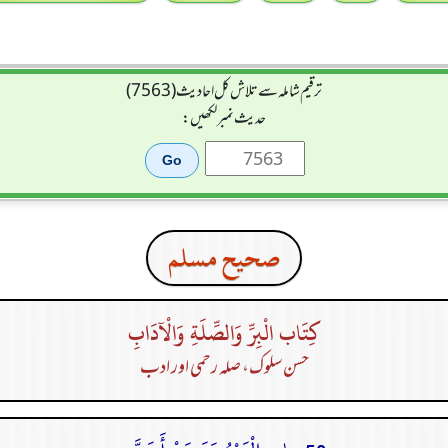
ترقیم شاملہ سے تلاش کل احادیث (7563)
حدیث نمبر لکھیں:
صحيح مسلم
كِتَاب الْبِرِّ وَالصِّلَةِ وَالْآدَابِ
حسن سلوک، صلہ رحمی اور ادب