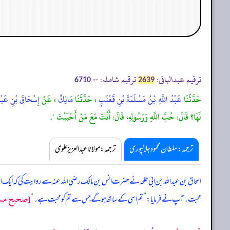
ترقیم عبدالباقی:
ترقیم شاملہ:
--
6710
2639
حَدَّثَنَا
عَبْدُ اللَّهِ بْنُ مَسْلَمَةَ بْنِ قَعْنَبٍ
، حَدَّثَنَا
مَالِكٌ
، عَنْ
إِسْحَاقَ بْنِ عَبْدِ
لَهَا؟ قَالَ: حُبَّ اللَّهِ وَرَسُولِهِ، قَالَ: أَنْتَ مَعَ مَنْ أَحْبَبْتَ ".
ترجمہ:سلطان محمود جلالپوری
ترجمہ:مولانا عبدالعزیز علوی
اسحاق بن عبداللہ بن ابی طلحہ نے حضرت انس بن مالک رضی اللہ عنہ سے روایت کی کہ ایک ا
[صحيح مسلم/كِت
محبت۔ آپ نے فرمایا:
”
تم اسی کے ساتھ ہو گے جس سے تم کو محبت ہے۔
“