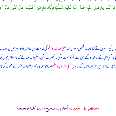
ا أَشَدَّ مِنْ قَوْلِ النَّبِيِّ صَلَّى اللَّهُ عَلَيْهِ وَسَلَّمَ: فَإِنَّكَ مَعَ مَنْ أَحْبَبْتَ، قَالَ أَنَسٌ: فَأَنَا أُح
ان کی، انہوں نے کہا: ایک شخص رسول اللہ
صلی اللہ علیہ وسلم
کی خدمت میں حاضر ہوا اور عرض کی: اللہ
ا:
”
تم اسی کے ساتھ ہو گے جس سے تم کو محبت ہو گی۔
“
حضرت انس رضی اللہ عنہ نے کہا: اسلام قبول کر
نہ نے کہا: میں اللہ اور اس کے رسول
صلی اللہ علیہ وسلم
اور ابوبکر اور عمر رضی اللہ عنہما سے محبت کرتا
الحكم على الحديث:
أحاديث صحيح مسلم كلها صحيحة