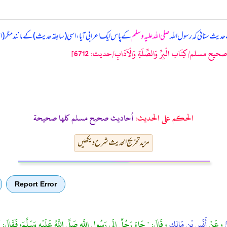
دیث سنائی کہ رسول اللہ
صلی اللہ علیہ وسلم
کے پاس ایک اعرابی آیا، اسی (سابقہ حدیث) کے مانند مگر (اس
حيح مسلم/كِتَاب الْبِرِّ وَالصِّلَةِ وَالْآدَابِ/حدیث: 6712]
الحكم على الحديث:
أحاديث صحيح مسلم كلها صحيحة
مزید تخریج الحدیث شرح دیکھیں
Report Error
ُّ
، عَنْ
أَنَسِ بْنِ مَالِكٍ
، قَالَ: " جَاءَ رَجُلٌ إِلَى رَسُولِ اللَّهِ صَلَّى اللَّهُ عَلَيْهِ وَسَلَّمَ، فَقَالَ: