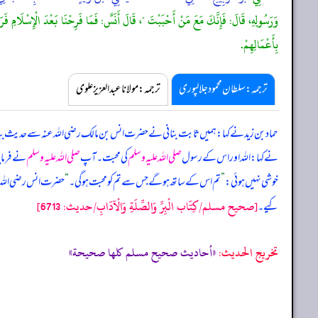
وَرَسُولِهِ، قَالَ: فَإِنَّكَ مَعَ مَنْ أَحْبَبْتَ "، قَالَ أَنَسٌ: فَمَا فَرِحْنَا بَعْدَ الْإِسْلَامِ فَرَحً
بِأَعْمَالِهِمْ.
ترجمہ:سلطان محمود جلالپوری
ترجمہ:مولانا عبدالعزیز علوی
حماد بن زید نے کہا: ہمیں ثابت بنانی نے حضرت انس بن مالک رضی اللہ عنہ سے حدیث بی
نے کہا: اللہ اور اس کے رسول
صلی اللہ علیہ وسلم
کی محبت۔ آپ
صلی اللہ علیہ وسلم
نے فرمای
خوشی نہیں ہوئی:
”
تم اس کے ساتھ ہو گے جس سے تم کو محبت ہو گی۔
“
حضرت انس رضی اللہ ع
[صحيح مسلم/كِتَاب الْبِرِّ وَالصِّلَةِ وَالْآدَابِ/حدیث: 6713]
کیے۔
تخریج الحدیث:
«أحاديث صحيح مسلم كلها صحيحة»