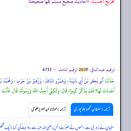
تخریج الحدیث:
«أحاديث صحيح مسلم كلها صحيحة»
ترقیم عبدالباقی:
ترقیم شاملہ:
--
6711
2639
حَدَّثَنَا
أَبُو بَكْرِ بْنُ أَبِي شَيْبَةَ
،
وَعَمْرٌو النَّاقِدُ
،
وَزُهَيْرُ بْنُ حَرْبٍ
،
وَمُحَمَّدُ ب
أَعْدَدْتَ لَهَا؟ فَلَمْ يَذْكُرْ كَبِيرًا، قَالَ: وَلَكِنِّي أُحِبُّ اللَّهَ وَرَسُولَهُ، قَالَ: فَأَنْتَ
ترجمہ:سلطان محمود جلالپوری
ترجمہ:مولانا عبدالعزیز علوی
سفیان نے زہری سے، انہوں نے حضرت انس رضی اللہ عنہ سے روایت کی، کہا: ایک شخص 