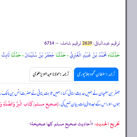
ترقیم عبدالباقی:
ترقیم شاملہ:
--
6714
2639
حَدَّثَنَاه
مُحَمَّدُ بْنُ عُبَيْدٍ الْغُبَرِيُّ
، حَدَّثَنَا
جَعْفَرُ بْنُ سُلَيْمَانَ
، حَدَّثَنَا
ثَابِتٌ ال
ترجمہ:سلطان محمود جلالپوری
ترجمہ:مولانا عبدالعزیز علوی
جعفر بن سلیمان نے ہمیں حدیث سنائی، کہا: ہمیں ثابت بنانی نے حضرت انس بن مالک رض
[صحيح مسلم/كِتَاب الْبِرِّ وَالصِّلَةِ وَال
ہوں، اور اس کے بعد والی بات بیان نہیں کی۔
تخریج الحدیث:
«أحاديث صحيح مسلم كلها صحيحة»