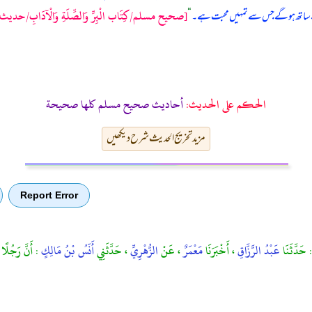
[صحيح مسلم/كِتَاب الْبِرِّ وَالصِّلَةِ وَالْآدَابِ/حدیث: 711
ساتھ ہو گے جس سے تمہیں محبت ہے۔
“
الحكم على الحديث:
أحاديث صحيح مسلم كلها صحيحة
مزید تخریج الحدیث شرح دیکھیں
Report Error
: حَدَّثَنَا
عَبْدُ الرَّزَّاقِ
، أَخْبَرَنَا
مَعْمَرٌ
، عَنْ
الزُّهْرِيِّ
، حَدَّثَنِي
أَنَسُ بْنُ مَالِكٍ
: أَنَّ رَجُلًا 