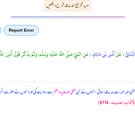
مزید تخریج الحدیث شرح دیکھیں
Report Error
ْبُنَانِيُّ
، عَنْ
أَنَسِ بْنِ مَالِكٍ
، عَنِ النَّبِيِّ صَلَّى اللَّهُ عَلَيْهِ وَسَلَّمَ، وَلَمْ يَذْكُرْ قَوْلَ أَنَسٍ: فَأ
ی اللہ عنہ سے حدیث سنائی، انہوں نے نبی
صلی اللہ علیہ وسلم
سے روایت کی اور انہوں نے حضرت انس رضی
ْآدَابِ/حدیث: 6714]