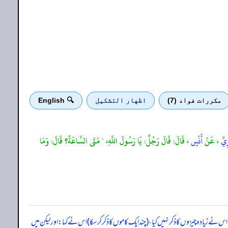
مكررات فواد (7)
اظهار التشكيل
🔍 English
ِيِّ
، عَنْ
أَنَسٍ
، قَالَ: قَالَ رَجُلٌ: يَا رَسُولَ اللَّهِ، " مَتَى السَّاعَةُ؟ قَالَ: وَمَا
اس نے زیادہ چیزوں کا ذکر نہیں کیا، (چند ایک کاموں کا ذکر کر سکا) اس نے کہا: اور لیکن میں