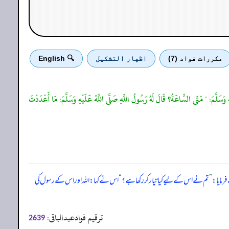
مكررات فواد (7)
اظهار التشكيل
🔍 English
يْهِ وَسَلَّمَ: " مَتَى السَّاعَةُ؟ قَالَ لَهُ رَسُولُ اللَّهِ صَلَّى اللَّهُ عَلَيْهِ وَسَلَّمَ: مَا أَعْدَدْتَ
رمایا:
”
تم نے اس کے لیے کیا تیار کر رکھا ہے؟
“
اس نے کہا: اللہ اور اس کے رسول کی
ترقیم فوادعبدالباقی:
2639