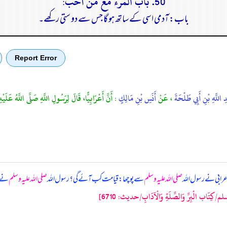
50. باب الْمَرْءُ مَعَ مَنْ أَحَبَّ:
باب: آدمی اسی کے ساتھ ہو گا جس سے دو ستی رکھے۔
Report Error
 اللَّهِ بْنِ أَبِي طَلْحَةَ
، عَنْ
أَنَسِ بْنِ مَالِكٍ
: أَنَّ أَعْرَابِيًّا، قَالَ لِرَسُولِ اللَّهِ صَلَّى اللَّهُ عَلَ
عرابی نے رسول اللہ
صلی اللہ علیہ وسلم
سے پوچھا: قیامت کب آئے گی؟ رسول اللہ
صلی اللہ علیہ وسلم
نے ف
َاب الْبِرِّ وَالصِّلَةِ وَالْآدَابِ/حدیث: 6710]