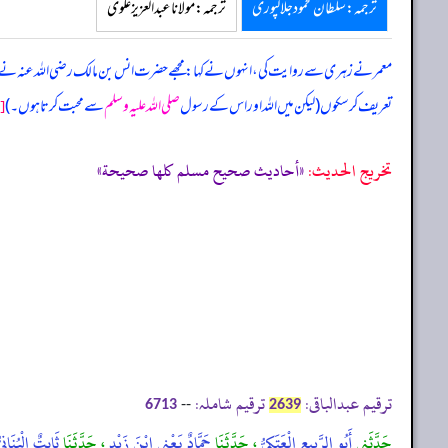
ترجمہ:سلطان محمود جلالپوری
ترجمہ:مولانا عبدالعزیز علوی
معمر نے زہری سے روایت کی، انہوں نے کہا: مجھے حضرت انس بن مالک رضی اللہ عنہ نے ح
[ص
تعریف کر سکوں (لیکن میں اللہ اور اس کے رسول
صلی اللہ علیہ وسلم
سے محبت کرتا ہوں۔)
تخریج الحدیث:
«أحاديث صحيح مسلم كلها صحيحة»
ترقیم عبدالباقی:
ترقیم شاملہ:
--
6713
2639
حَدَّثَنِي
أَبُو الرَّبِيعِ الْعَتَكِيُّ
، حَدَّثَنَا
حَمَّادٌ يَعْنِي ابْنَ زَيْدٍ
، حَدَّثَنَا
ثَابِتٌ الْبُنَانِي