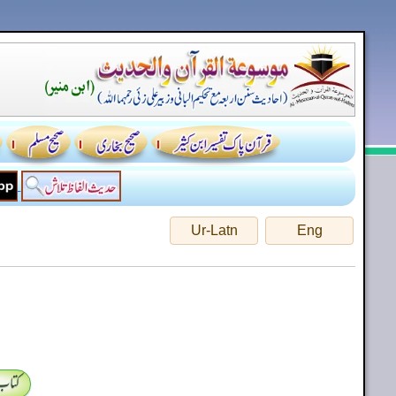
Ur-Latn
Eng
کتاب