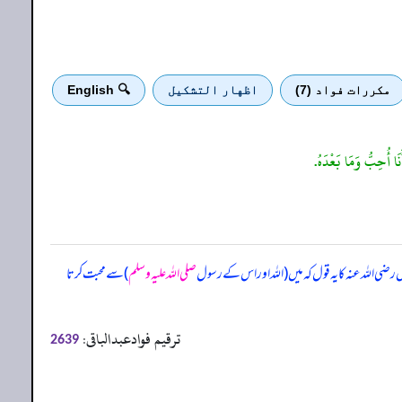
مكررات فواد (7)
اظهار التشكيل
🔍 English
َنَا أُحِبُّ وَمَا بَعْدَهُ.
 اللہ عنہ کا یہ قول کہ میں (اللہ اور اس کے رسول
صلی اللہ علیہ وسلم
) سے محبت کرتا
ترقیم فوادعبدالباقی:
2639