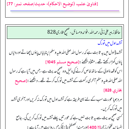
[فتاویٰ علمیہ (توضیح الاحکام)، حدیث/صفحہ نمبر: 77]
حافظ زبير على زئي رحمه الله، فوائد و مسائل، صحیح بخاری 828
تشہد اول میں تورک
تشہد (اول میں یہ ثابت ہے کہ رسول اللہ صلی اللہ علیہ وسلم اپنا بایاں پاؤں بچھاتے اور دایاں
[صحيح مسلم 1045]
پاؤں کھڑا رکھتے تھے۔ مثلاًً دیکھئے:
اس کو قعدۂ اولیٰ کے ساتھ خاص کرنے کی دلیل وہ صحیح حدیث ہے، جس میں آیا ہے کہ رسول
[صحيح
اللہ صلی اللہ علیہ وسلم آخری رکعت کے تشہد میں تورک کرتے تھے۔ دیکھئے:
بخاري 828]
مرد ہو یا عورت سب کے لئے یہی طریقہ ہے کہ تشہد اول میں تورک نہ کریں اور آخری تشہد
میں تورک کریں۔
کسی صحیح حدیث سے یہ ثابت نہیں ہے کہ عورتیں پہلے تشہد میں تورک کریں گی۔ جامع
[400/1]
المسانید للخوارزمی
اور مسند الحصکفی (!!) کی جس روایت میں آیا ہے: