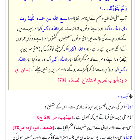
وَلَمْ يَتَوَرَّكْ . . .»
«سمع الله لمن حمده اللهم ربنا
آپ صلی اللہ علیہ وسلم نے اپنا سر اٹھایا اور
لك الحمد»
«الله اكبر»
کہا، اور اپنے دونوں ہاتھ اٹھائے، پھر
کہا اور سجدے میں
گئے اور سجدے کی حالت میں اپنی دونوں ہتھیلیوں، گھٹنوں اور اپنے دونوں قدموں
«الله اكبر»
کے اگلے حصہ پر جمے رہے، پھر
کہہ کر بیٹھے تو تورک کیا (یعنی سرین پر
«الله اكبر»
«الله
بیٹھے) اور اپنے دوسرے قدم کو کھڑا رکھا، پھر
کہا اور سجدہ کیا، پھر
اكبر»
[سنن ابي
کہا اور (سجدہ سے اٹھ کر) کھڑے ہو گئے، اور سرین پر نہیں بیٹھے
“
۔
داود/أبواب تفريع استفتاح الصلاة: 733]
�
تبصرہ:
اولاً:
اس کی سند میں عیسی بن عبداللہ راوی ہے، اس کے متعلق:
[تهذيب: ص 218 ج8]
امام علی بن مدینی فرماتے ہیں کہ مجہول ہے۔
[ضعيف ابوداؤد: ص70]
اسی وجہ سے علامہ البانی نے اس پر ضعیف کا حکم لگایا ہے۔
ثانیاً:
اسی روایت سیدنا ابوحمید ساعدی میں جلسہ استراحت کا ذکر ہے، اور یہ مسلمہ اصول کی