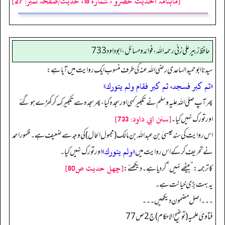
[ماہنامہ الحدیث حضرو ، شمارہ 18، حدیث/صفحہ نمبر: 27]
حافظ زبير على زئي رحمه الله، فوائد و مسائل، ابوداود 733
سیدنا ابوحمید الساعدی رضی اللہ عنہ کی طرف منسو ب ایک روایت میں آیا ہے:
«ثم كبر فسجد، ثم كبر فقام ولم يتورك»
پھر آپ صلی اللہ علیہ وسلم نے تکبیر کہی اور سجدہ کیا، پھر سجدہ سے تکبیر کہہ کر کھڑے ہو گئے
[سنن ابي داود: 733]
اور تورک نہیں کیا۔
اس روایت کی سند عیسیٰ بن عبداللہ بن مالک (مجہول الحال) کی وجہ سے ضعیف ہے۔ ظہور احمد
«ولم يتورك»
نے تحریف کر کے اس روایت میں
اور تورک نہیں کیا۔
[چهل حديث ص80]
کا ترجمہ:
”
بیٹھے نہیں
“
کر دیا ہے۔ دیکھئے:
یہ بہت بڑی خیانت ہے۔
۔۔۔ اصل مضمون دیکھیں۔۔۔
فتاویٰ علمیہ (توضیح الاحکام) ج2 ص77