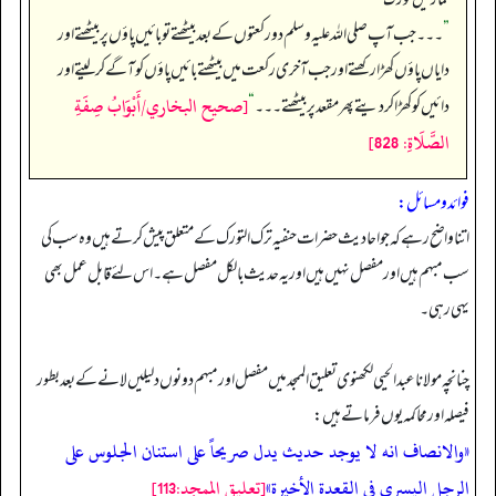
”
۔۔۔ جب آپ صلی اللہ علیہ وسلم دو رکعتوں کے بعد بیٹھتے تو بائیں پاؤں پر بیٹھتے اور
دایاں پاؤں کھڑا رکھتے اور جب آخری رکعت میں بیٹھتے بائیں پاؤں کو آگے کر لیتے اور
[صحيح البخاري/أَبْوَابُ صِفَةِ
دائیں کو کھڑا کر دیتے پھر مقعد پر بیٹھتے۔۔۔
“
الصَّلَاةِ: 828]
فوائد و مسائل:
اتنا واضح رہے کہ جو احادیث حضرات حنفیہ ترک التورک کے متعلق پیش کرتے ہیں وہ سب کی
سب مبہم ہیں اور مفصل نہیں ہیں اور یہ حدیث بالکل مفصل ہے۔ اس لئے قابل عمل بھی
یہی رہی۔
چنانچہ مولانا عبدالحیی لکھنوی تعلیق الممجد میں مفصل اور مبہم دونوں دلیلیں لانے کے بعد بطور
فیصلہ اور محاکمہ یوں فرماتے ہیں:
«والانصاف انه لا يوجد حديث يدل صريحاً على استنان الجلوس على
الرجل اليسرى فى القعدة الأخيرة»
[تعليق الممجد:113]