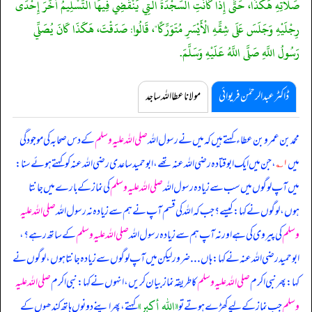
صَلَاتِهِ هَكَذَا، حَتَّى إِذَا كَانَتِ السَّجْدَةُ الَّتِي يَنْقَضِي فِيهَا التَّسْلِيمُ أَخَّرَ إِحْدَى
رِجْلَيْهِ وَجَلَسَ عَلَى شِقِّهِ الْأَيْسَرِ مُتَوَرِّكًا"، قَالُوا: صَدَقْتَ، هَكَذَا كَانَ يُصَلِّي
رَسُولُ اللَّهِ صَلَّى اللَّهُ عَلَيْهِ وَسَلَّمَ.
ڈاکٹر عبدالرحمٰن فریوائی
مولانا عطا اللہ ساجد
محمد بن عمرو بن عطاء کہتے ہیں کہ
میں نے رسول اللہ
صلی اللہ علیہ وسلم
کے دس صحابہ کی موجودگی
میں
۱؎
، جن میں ایک ابوقتادہ رضی اللہ عنہ تھے، ابو حمید ساعدی رضی اللہ عنہ کو کہتے ہوئے سنا:
میں آپ لوگوں میں سب سے زیادہ رسول اللہ
صلی اللہ علیہ وسلم
کی نماز کے بارے میں جانتا
ہوں، لوگوں نے کہا: کیسے؟ جب کہ اللہ کی قسم آپ نے ہم سے زیادہ نہ رسول اللہ
صلی اللہ علیہ
وسلم
کی پیروی کی ہے اور نہ آپ ہم سے زیادہ رسول اللہ
صلی اللہ علیہ وسلم
کے ساتھ رہے؟،
ابوحمید رضی اللہ عنہ نے کہا: ہاں ... ضرور لیکن میں آپ لوگوں سے زیادہ جانتا ہوں، لوگوں نے
کہا: پھر نبی اکرم
صلی اللہ علیہ وسلم
کا طریقہ نماز بیان کریں، انہوں نے کہا: نبی اکرم
صلی اللہ علیہ
«الله أكبر»
وسلم
جب نماز کے لیے کھڑے ہوتے تو
کہتے، پھر اپنے دونوں ہاتھ کندھوں کے