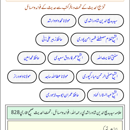
تخریج الحدیث کے تحت دیگر کتب سے حدیث کے فوائد و مسائل
سید بدیع الدین شاہ راشدی
مولانا محمد داود ارشد
الشیخ غلام مصطفےٰ ظہیر امن پوری
حافظ زبیر علی زئی
مفتی کفایت اللہ
الشیخ عمر فاروق سعیدی
حافظ محمد امین
الشیخ صفی الرحمن مبارکپوری
مولانا عطا اللہ ساجد
مولانا داود راز
الشیخ عبدالستار الحماد
حافظ عمران ایوب لاہوری
علامه سيد بديع الدين شاه راشدي رحمه الله، فوائد و مسائل، تحت الحديث صحيح بخاري 828
نماز میں تورک