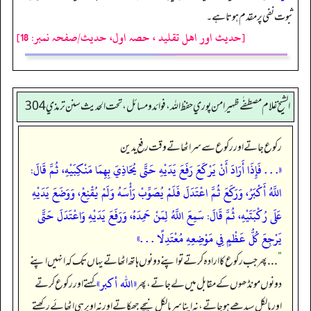
ثبوت نفی پر مقدم ہوتا ہے۔
[حديث اور اهل تقليد ، حصہ اول، حدیث/صفحہ نمبر: 18]
الشيخ غلام مصطفٰے ظهير امن پوري حفظ الله، فوائد و مسائل، تحت الحديث سنن ترمذي 304
رکوع جاتے اور رکوع سے سر اٹھاتے وقت رفع یدین
«. . . فَإِذَا أَرَادَ أَنْ يَرْكَعَ رَفَعَ يَدَيْهِ حَتَّى يُحَاذِيَ بِهِمَا مَنْكِبَيْهِ، ثُمَّ قَالَ:
اللَّهُ أَكْبَرُ، وَرَكَعَ ثُمَّ اعْتَدَلَ فَلَمْ يُصَوِّبْ رَأْسَهُ وَلَمْ يُقْنِعْ، وَوَضَعَ يَدَيْهِ
عَلَى رُكْبَتَيْهِ، ثُمَّ قَالَ: سَمِعَ اللَّهُ لِمَنْ حَمِدَهُ، وَرَفَعَ يَدَيْهِ وَاعْتَدَلَ حَتَّى
يَرْجِعَ كُلُّ عَظْمٍ فِي مَوْضِعِهِ مُعْتَدِلًا . . .»
”
. . . پھر جب رکوع کا ارادہ کرتے تو اپنے دونوں ہاتھ اٹھاتے یہاں تک کہ انہیں اپنے
«الله أكبر»
دونوں مونڈھوں کے مقابل میں لے جاتے، پھر
کہتے اور رکوع کرتے
اور بالکل سیدھے ہو جاتے، نہ اپنا سر بالکل نیچے جھکاتے اور نہ اوپر ہی اٹھائے رکھتے