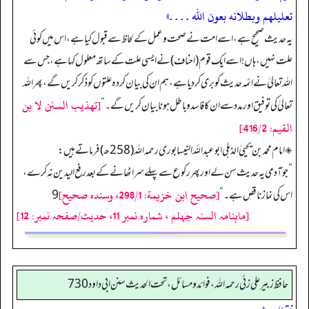
تعليلهم وبطلانه بعون الله . . . .»
یہ حدیث صحیح ہے، اسے امت نے صحت و عمل کے لحاظ سے قبول کیا ہے، اس میں کوئی
علت نہیں، ہاں! اسے ایک قوم (احناف) نے ایسی علت کے ساتھ معلول کہا ہے، جس سے
اللہ تعالیٰ نے ائمہ حدیث کو بری کر دیا ہے، ہم ان کی بیان کردہ علتوں کو ذکر کریں گے، پھر اللہ
[تهذيب السنن لا بن
تعالیٰ کی توفیق اور مدد سے ان کا فاسد و باطل ہونا بیان کریں گے۔
“
القيم: 416/2]
◈ امام محمد بن یحییٰ الذہلی ابوعبداللہ النیسابوری رحمہ اللہ (258ھ) فرماتے ہیں:
”
جو آدمی یہ حدیث سن لے اور پھر رکوع سے پہلے سر اٹھانے کے بعد رفع الیدین نہ کرے،
[صحيح ابن خزيمة: 298/1، وسنده صحيح]
اس کی نماز ناقص ہے۔
“
[ماہنامہ السنہ جہلم ، شمارہ نمبر 11، حدیث/صفحہ نمبر: 12]
حافظ زبير على زئي رحمه الله، فوائد و مسائل، تحت الحديث سنن ابي داود 730