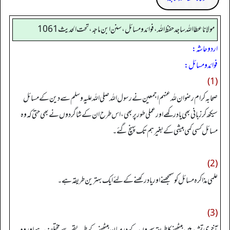
مولانا عطا الله ساجد حفظ الله، فوائد و مسائل، سنن ابن ماجه، تحت الحديث1061
اردو حاشہ:
فوائد و مسائل:
(1)
صحابہ کرام رضوان للہ عنہم اجمعین نے رسول اللہ صلی اللہ علیہ وسلم سے دین کے مسائل
سیکھ کر زبانی بھی یاد رکھے اور عملی طور پر بھی، اس طرح ان کےشاگردوں نے بھی حتیٰ کہ وہ
مسائل کسی کمی بیشی کے بغیر ہم تک پہنچ گئے۔
(2)
علمی مذاکرہ مسائل کوسمجھنے اور یاد رکھنے کےلئے ایک بہترین طریقہ ہے۔
(3)
آخری تشہد میں بیٹھنے کا طریقہ سجدوں کے درمیان بیٹھنے کے طریقے سے مختلف ہے اور وہ