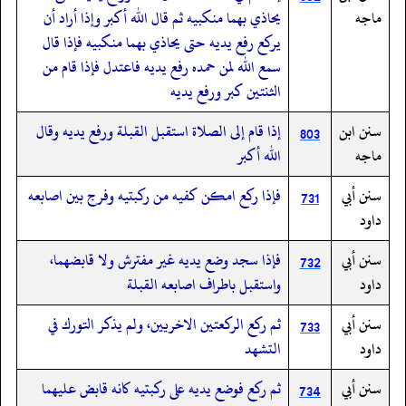
ماجه
يحاذي بهما منكبيه ثم قال الله أكبر وإذا أراد أن
يركع رفع يديه حتى يحاذي بهما منكبيه فإذا قال
سمع الله لمن حمده رفع يديه فاعتدل فإذا قام من
الثنتين كبر ورفع يديه
سنن ابن
إذا قام إلى الصلاة استقبل القبلة ورفع يديه وقال
803
ماجه
الله أكبر
سنن أبي
فإذا ركع امكن كفيه من ركبتيه وفرج بين اصابعه
731
داود
سنن أبي
فإذا سجد وضع يديه غير مفترش ولا قابضهما،
732
داود
واستقبل باطراف اصابعه القبلة
سنن أبي
ثم ركع الركعتين الاخريين، ولم يذكر التورك في
733
داود
التشهد
سنن أبي
ثم ركع فوضع يديه على ركبتيه كانه قابض عليهما
734