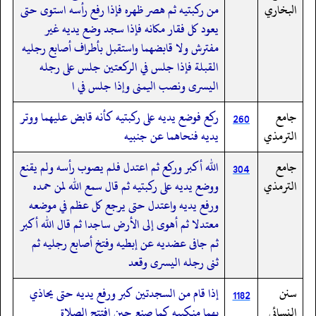
البخاري
من ركبتيه ثم هصر ظهره فإذا رفع رأسه استوى حتى
يعود كل فقار مكانه فإذا سجد وضع يديه غير
مفترش ولا قابضهما واستقبل بأطراف أصابع رجليه
القبلة فإذا جلس في الركعتين جلس على رجله
اليسرى ونصب اليمنى وإذا جلس في ا
جامع
ركع فوضع يديه على ركبتيه كأنه قابض عليهما ووتر
260
الترمذي
يديه فنحاهما عن جنبيه
جامع
الله أكبر وركع ثم اعتدل فلم يصوب رأسه ولم يقنع
304
الترمذي
ووضع يديه على ركبتيه ثم قال سمع الله لمن حمده
ورفع يديه واعتدل حتى يرجع كل عظم في موضعه
معتدلا ثم أهوى إلى الأرض ساجدا ثم قال الله أكبر
ثم جافى عضديه عن إبطيه وفتخ أصابع رجليه ثم
ثنى رجله اليسرى وقعد
سنن
إذا قام من السجدتين كبر ورفع يديه حتى يحاذي
1182
النسائى
بهما منكبيه كما صنع حين افتتح الصلاة