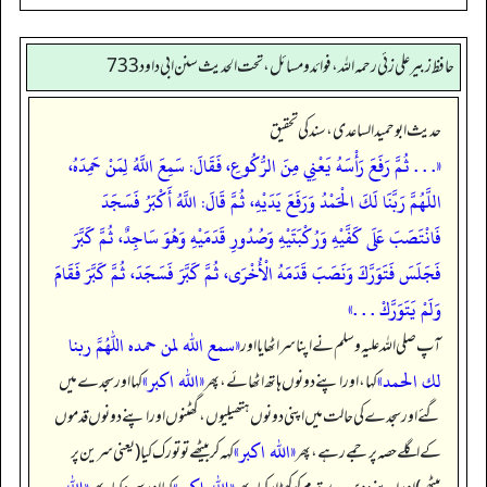
حافظ زبير على زئي رحمه الله، فوائد و مسائل، تحت الحديث سنن ابي داود 733
حدیث ابو حمید الساعدی، سند کی تحقیق
«. . . ثُمَّ رَفَعَ رَأْسَهُ يَعْنِي مِنَ الرُّكُوعِ، فَقَالَ: سَمِعَ اللَّهُ لِمَنْ حَمِدَهُ،
اللَّهُمَّ رَبَّنَا لَكَ الْحَمْدُ وَرَفَعَ يَدَيْهِ، ثُمَّ قَالَ: اللَّهُ أَكْبَرُ فَسَجَدَ
فَانْتَصَبَ عَلَى كَفَّيْهِ وَرُكْبَتَيْهِ وَصُدُورِ قَدَمَيْهِ وَهُوَ سَاجِدٌ، ثُمَّ كَبَّرَ
فَجَلَسَ فَتَوَرَّكَ وَنَصَبَ قَدَمَهُ الْأُخْرَى، ثُمَّ كَبَّرَ فَسَجَدَ، ثُمَّ كَبَّرَ فَقَامَ
وَلَمْ يَتَوَرَّكْ . . .»
«سمع الله لمن حمده اللهم ربنا
آپ صلی اللہ علیہ وسلم نے اپنا سر اٹھایا اور
لك الحمد»
«الله اكبر»
کہا، اور اپنے دونوں ہاتھ اٹھائے، پھر
کہا اور سجدے میں
گئے اور سجدے کی حالت میں اپنی دونوں ہتھیلیوں، گھٹنوں اور اپنے دونوں قدموں
«الله اكبر»
کے اگلے حصہ پر جمے رہے، پھر
کہہ کر بیٹھے تو تورک کیا (یعنی سرین پر