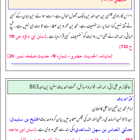
↰ اس کا راوی عیسی بن عبداللہ بن مالک مجہول الحال ہے، اسے سوائے ابن حبان کے کسی
نے ثقہ نہیں کہا، لہٰذا یہ سند ضعیف ہے، محمد بن عمرو بن عطاء سے ثابت ہی نہیں ہے۔ شیخ
[سنن ابي داؤد ص 118
البانی رحمه الله نے بھی اس روایت کو
”
ضعیف
“
ہی قرار دیا ہے۔
ح 733]
[ماہنامہ الحدیث حضرو ، شمارہ 18، حدیث/صفحہ نمبر: 26]
حافظ زبير على زئي رحمه الله، فوائد و مسائل، تحت الحديث سنن ابن ماجه 863
فقہ الحدیث
امام محمد بن یحییٰ الذھلی کا اعلان
«فليح بن سليمان:
سیدنا ابوحمید الساعدی رضی اللہ عنہ کی مجلس صحابہ میں بیان کردہ حدیث
حدثني العباس بن سهل الساعدي»
[سنن ابن ماجه:
کی سند سے بھی مروی ہے۔
863 و سنده حسن، فليح بن سليمان من رجال الصحيحين و وثقة