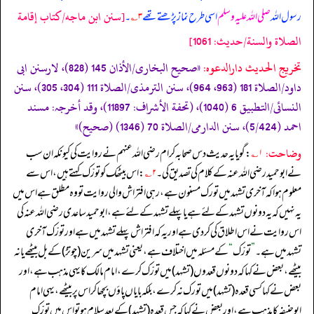
[سنن ابن ماجه/كتاب إقامة
رسول اللہ
صلی اللہ علیہ وسلم
اسی طرح نماز پڑھتے تھے
۳؎
۔
الصلاة والسنة/حدیث: 1061]
تخریج الحدیث دارالدعوہ:
«صحیح البخاری/الأذان 145 (828)، لارسنن ابی
داود/الصلاة 181 (963، 964)، سنن الترمذی/الصلاة 111 (304، 305)، سنن
النسائی/التطبیق 6 (1040)، (تحفة الأشراف: 11897)، وقد أخرجہ: مسند
احمد (5/424)، سنن الدارمی/الصلاة 70 (1346) (صحیح)»
وضاحت:
۱؎
: گویا یہ حدیث دس صحابہ کرام رضی اللہ عنہم نے روایت کی کیونکہ ان سب
نے ابوحمید رضی اللہ عنہ کے کلام کی تصدیق کی۔
۲؎
: اس بیٹھک کو تورّک کہتے ہیں، اس سے
معلوم ہوا کہ آخری تشہد میں تورک مسنون ہے، رہی افتراش والی روایت تو وہ مطلق ہے اس میں
یہ نہیں کہ یہ دونوں تشہد کے لئے ہے یا پہلے تشہد کے لئے ہے، ابوحمید ساعدی رضی اللہ عنہ کی
اس روایت نے اس اطلاق کی کر دی ہے اور یہ کہ افتراش پہلے تشہد میں ہے اور تورّک آخری
تشہد میں ہے۔
”
تورّک
“
کے مسئلہ میں اختلاف ہے، یعنی تشہد میں سرین (چوتڑ) کے بل بیٹھے یا نہ
بیٹھے، بعض نے کہا کہ دونوں قعدوں (تشہد) میں تورّک کرے، امام مالک کا یہی مذہب ہے، اور
بعض نے کہا کسی قعدہ (تشہد) میں تورک نہ کرے، بلکہ بایاں پاؤں بچھا کر اس پر بیٹھے، یہی امام
ابوحنیفہ کا مذہب ہے، اور بعض نے کہا کہ جس قعدہ (تشہد) کے بعد سلام ہو تو اس میں تورّک