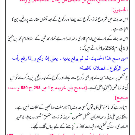
الجمهور]
اس حدیث میں شروع نماز، رکوع سے پہلے اور رکوع کے بعد تینوں مقامات پر رفع یدین کا
اثبات ہے۔
اس حدیث کے بارے میں امام بخاری رحمه الله اور بے شمار محدثین کے استاد امام محمد بن یحییٰ
(الذهلي، م 258 ھ) فرماتے ہیں کہ:
«من سمع هذا الحديث، ثم لم يرفع يديه۔ يعني إذا ركع و إذا رفع رأسه
من الركوع۔ فصلاته ناقصة»
جو شخص یہ حدیث سن لے پھر بھی رکوع سے پہلے اور رکوع کے بعد رفع یدین نہ کرے تو اس
[صحيح ابن خزيمه ج 1 ص 298 ح 589 و سنده
کی نماز ناقص (یعنی باطل) ہے۔
صحيح]
↰ یاد رہے کہ امام ذھلی کا یہ قول کسی حدیث یا آثار سلف صالحین کے خلاف نہیں ہے۔
حافظ زبیر علی زئی رحمہ اللہ کا یہ مکمل مضمون
”
طریقہ نماز سے متعلق مشہور حدیثِ ابو حمید
الساعدی، سند کی تحقیق اور شبہات کا ازالہ
“
پڑھنے کے لیے یہاں کلک کیجئے۔