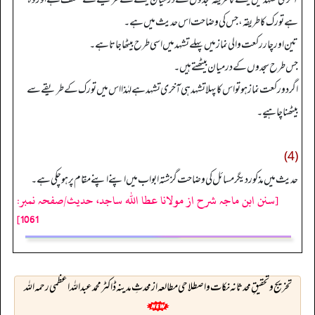
ہے تورک کا طریقہ، جس کی وضاحت اس حدیث میں ہے۔
تین اور چار رکعت والی نماز میں پہلے تشہد میں اسی طرح بیٹھا جاتا ہے۔
جس طرح سجدوں کے درمیان بیٹھتے ہیں۔
اگر دو رکعت نماز ہو تو اس کا پہلا تشہد ہی آخری تشہد ہے لہٰذا اس میں تورک کے طریقے سے
بیٹھنا چاہیے۔
(4)
حدیث میں مذکور دیگر مسائل کی وضاحت گزشتہ ابواب میں اپنے اپنے مقام پر ہوچکی ہے۔
[سنن ابن ماجہ شرح از مولانا عطا الله ساجد، حدیث/صفحہ نمبر:
1061]
تخريج وتحقيقِ محدثانہ نکات و اصطلاحی مطالعہ از محدثِ مدینہ ڈاکٹر محمد عبداللہ اعظمی رحمہ اللہ