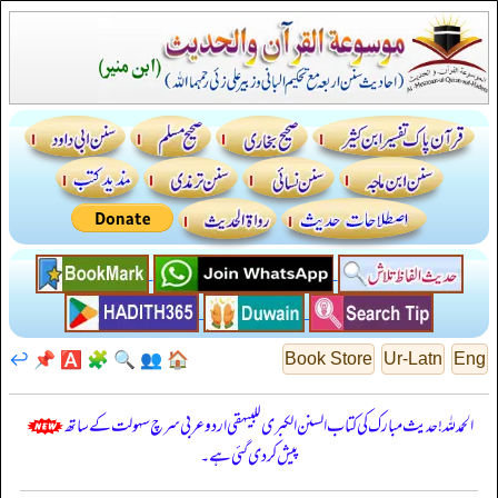
↩️
📌
🅰️
🧩
🔍
👥
🏠
Book Store
Ur-Latn
Eng
الحمدللہ! حدیث مبارک کی کتاب السنن الكبرى للبيهقي اردو عربی سرچ سہولت کے ساتھ
پیش کر دی گئی ہے۔