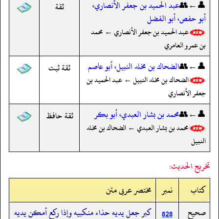
👤←👥
عبد الحميد بن جعفر الأنصاري،
ثقة
أبو حفص، أبو الفضل
عبد الحميد بن جعفر الأنصاري ← محمد
بن عمرو العامري
👤←👥
الضحاك بن مخلد النبيل، أبو عاصم
ثقة ثبت
الضحاك بن مخلد النبيل ← عبد الحميد بن
جعفر الأنصاري
👤←👥
محمد بن بشار العبدي، أبو بكر
ثقة حافظ
محمد بن بشار العبدي ← الضحاك بن مخلد
النبيل
تخريج الحديث:
کتاب
نمبر
مختصر عربی متن
صحيح
كبر جعل يديه حذاء منكبيه وإذا ركع أمكن يديه
828