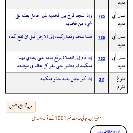
داود
سنن أبي
وإذا سجد فرج بين فخذيه غير حامل بطنه على
735
داود
شيء من فخذيه
سنن أبي
فلما سجد وقعتا ركبتاه إلى الارض قبل ان تقع كفاه
736
داود
سنن أبي
إذا قام إلى الصلاة يرفع يديه حتى يحاذي بهما
730
داود
منكبيه ثم يكبر حتى يقر كل عظم في موضعه
بلوغ
إذا كبر جعل يديه حذو منكبيه
211
المرام
مزید تخریج دیکھیں
سنن ابن ماجہ کی حدیث نمبر 1061 کے فوائد و مسائل
مولانا عطا اللہ ساجد