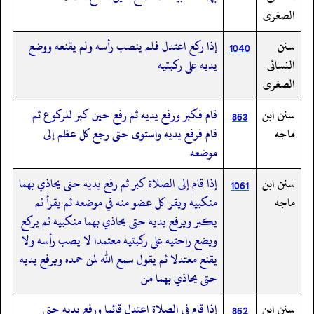
الصغرى
سنن
إذا ركع اعتدل فلم ينصب رأسه ولم يقنعه ووضع
1040
النسائى
يديه على ركبتيه
الصغرى
سنن ابن
قام فكبر ورفع يديه ثم رفع حين كبر للركوع ثم
863
ماجه
قام فرفع يديه واستوى حتى رجع كل عظم إلى
موضعه
سنن ابن
إذا قام إلى الصلاة كبر ثم رفع يديه حتى يحاذي بهما
1061
ماجه
منكبيه ويقر كل عضو منه في موضعه ثم يقرأ ثم
يكبر ويرفع يديه حتى يحاذي بهما منكبيه ثم يركع
ويضع راحتيه على ركبتيه معتمدا لا يصب رأسه ولا
يقنع معتدلا ثم يقول سمع الله لمن حمده ويرفع يديه
حتى يحاذي بهما من
سنن ابن
إذا قام في الصلاة اعتدل قائما ورفع يديه حتى
862