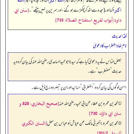
«الله اكبر»
«الله
بیٹھے) اور اپنے دوسرے قدم کو کھڑا رکھا، پھر
کہا اور سجدہ کیا، پھر
اكبر»
[سنن ابي
کہا اور (سجدہ سے اٹھ کر) کھڑے ہو گئے، اور سرین پر نہیں بیٹھے
“
۔
داود/أبواب تفريع استفتاح الصلاة: 733]
فقہ الحدیث
نام نھاد اضطراب کا دعویٰ
بعض الناس نے یہ دعویٰ کیا ہے کہ سیدنا ابوحمید الساعدی رضی اللہ عنہ کی بیان کردہ یہ
حدیث
”
مضطرب
“
ہے۔
↰ ان لوگوں کی بیان کردہ
”
اضطرابی
“
اسانید اور ان پر تبصرہ درج ذیل ہے۔
[صحيح البخاري: 828 و
① محمد بن عمرو بن عطاء عن ابی حمید رضی اللہ عنہ
سنن ابي داؤد: 730]
[السنن الكبري
② محمد بن عمرو: أخبرنی مالک عن عیاش أو عباس بن سھل
للبيهقي 101/2]