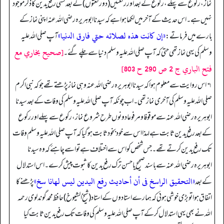
نماز، رکوع سے پہلے، رکوع کے بعد اور رکعتیں (دو رکعتوں) کے بعد کسی رفع یدین کا ذکر موجود
نہیں ہے۔ اس حدیث کے آخر میں لکھا ہوا ہے کہ سیدنا ابوہریرہ رضی اللہ عنہ اپنی نماز کے
«إن كانت هذه لصلاته حتي فارق الدنيا»
بارے میں فرماتے:
آپ صلی اللہ علیہ
[صحيح بخاري مع
وسلم کی یہی نماز تھی حتی کہ آپ صلی اللہ علیہ وسلم دنیا سے چلے گئے۔
فتح الباري ج 2 ص 290 ح 803]
↰ اس روایت سے معلوم ہوا کہ سیدنا ابوہریرہ رضی اللہ عنہ وہی نماز پڑھتے تھے جو کہ نبی اکرم
صلی اللہ علیہ وسلم کی آخری نما ز تھی۔ اب چونکہ آپ صلی اللہ علیہ وسلم کی وفات کے بعد سیدنا
ابوہریرہ رضی اللہ عنہ سے موقوفا و مرفوعا دونوں طرح شروع نماز، رکوع سے پہلے اور رکوع
کے بعد رفع یدین ثابت ہے لہذا اس سے خودبخود ثابت ہو گیا کہ آپ صلی اللہ علیہ وسلم وفات
تک رفع یدین کرتے تھے۔ جس شخص کو اس سے اختلاف ہے تو اسے چاہئے کہ وہ سیدنا
ابوہریرہ رضی اللہ عنہ سے باسند صحیح یا حسن ترک رفع یدین کا ثبوت پیش کرے۔ اس استدلال
«التحقیق الراسخ فی أن أحادیث رفع الیدین لیس لھانا سخ»
کے بعد
پڑھنے کا
اتفاق ہوا تو بڑی خوشی ہوئی کہ ہمارے استادوں کے استاد (شیخ الشیوخ) حافظ محمد گوندلوی رحمه
الله نے بھی یہی استدلال کر کے آپ صلی اللہ علیہ وسلم کی وفات تک رفع یدین ثابت کیا