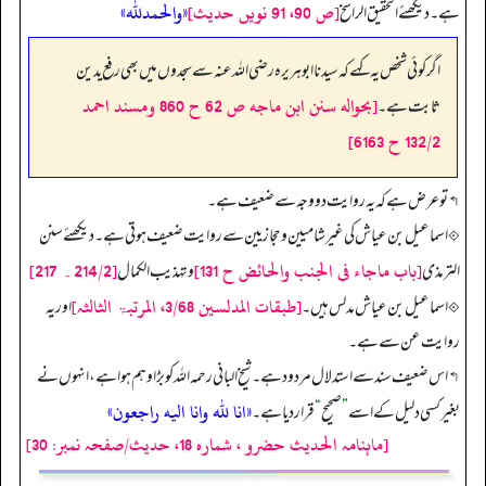
[ص 90، 91 نویں حدیث]
«والحمدلله»
ہے۔ دیکھئے التحقیق الراسخ
اگر کوئی شخص یہ کہے کہ سیدنا ابوہریرہ رضی اللہ عنہ سے سجدوں میں بھی رفع یدین
[بحواله سنن ابن ماجه ص 62 ح 860 ومسند احمد
ثابت ہے۔
132/2 ح 6163]
↰ تو عرض ہے کہ یہ روایت دو وجہ سے ضعیف ہے۔
⟐ اسماعیل بن عیاش کی غیر شامیین و حجازیین سے روایت ضعیف ہوتی ہے۔ دیکھئے سنن
[باب ماجاء فی الجنب والحائض ح 131]
[214/2۔ 217]
الترمذی
وتہذیب الکمال
[طبقات المدلسین 3/68، المرتبۃ الثالثہ]
⟐ اسماعیل بن عیاش مدلس ہیں۔
اور یہ
روایت عن سے ہے۔
↰ اس ضعیف سند سے استدلال مردود ہے۔ شیخ البانی رحمه الله کو بڑا وہم ہوا ہے، انہوں نے
«انا لله وانا اليه راجعون»
بغیر کسی دلیل کے اسے
”
صحیح
“
قرار دیا ہے۔
[ماہنامہ الحدیث حضرو ، شمارہ 18، حدیث/صفحہ نمبر: 30]