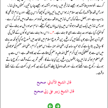
کرے، خواہ وہ پہلا تشہد ہو، جیسے نماز فجر میں، یا دوسرا تشہد ہو، جیسے چار یا تین رکعتوں والی نماز،
اور جس قعدہ (تشہد) کے بعد سلام نہ ہو اس میں بائیں پاؤں کو بچھا کر اس پر بیٹھے، اور یہ امام شافعی کا
مذہب ہے، اور بعض نے کہا کہ جس نماز میں دو قعدے ہوں تو دوسرے قعدہ میں تورک کرے،
اور جس نماز میں ایک ہی قعدہ ہو تو اس میں بایاں پاؤں بچھا کر بیٹھے، امام احمد اور اہل حدیث نے اسی
کو اختیار کیا ہے اور حدیث سے یہی ثابت ہے۔
۳؎
: اس روایت سے ان لوگوں کے قول کی
بھی تردید ہوتی ہے جو یہ کہتے ہیں کہ رفع یدین شروع اسلام میں تھا بعد میں منسوخ ہو گیا کیونکہ حدیث
کا سیاق یہ بتا رہا ہے کہ ابوحمید ساعدی رضی اللہ عنہ نے دس صحابہ کرام رضی اللہ عنہم کی موجودگی
میں ان سے جو گفتگو کی وہ نبی اکرم صلی اللہ علیہ وسلم کی وفات کے بعد کا واقعہ ہے، اس سے یہ
بھی معلوم ہوا کہ نماز میں چار جگہوں پر رفع یدین کیا جائے گا، تکبیر تحریمہ کے وقت، رکوع جاتے
ہوئے، رکوع سے اٹھتے ہوئے، اور قعدہ اولیٰ (پہلے تشہد) کے بعد تیسری رکعت کے لئے اٹھتے
وقت۔
قال الشيخ الألباني:
صحيح
قال الشيخ زبير على زئي:
صحيح