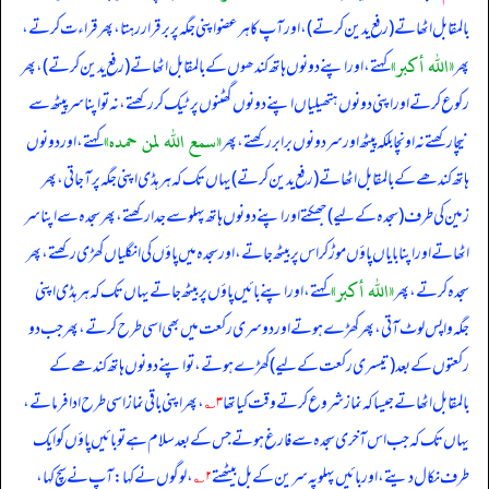
بالمقابل اٹھاتے (رفع یدین کرتے)، اور آپ کا ہر عضو اپنی جگہ پر برقرار رہتا، پھر قراءت کرتے،
«الله أكبر»
پھر
کہتے، اور اپنے دونوں ہاتھ کندھوں کے بالمقابل اٹھاتے (رفع یدین کرتے)، پھر
رکوع کرتے اور اپنی دونوں ہتھیلیاں اپنے دونوں گھٹنوں پر ٹیک کر رکھتے، نہ تو اپنا سر پیٹھ سے
«سمع الله لمن حمده»
نیچا رکھتے نہ اونچا بلکہ پیٹھ اور سر دونوں برابر رکھتے، پھر
کہتے، اور دونوں
ہاتھ کندھے کے بالمقابل اٹھاتے (رفع یدین کرتے) یہاں تک کہ ہر ہڈی اپنی جگہ پر آ جاتی، پھر
زمین کی طرف (سجدہ کے لیے) جھکتے اور اپنے دونوں ہاتھ پہلو سے جدا رکھتے، پھر سجدہ سے اپنا سر
اٹھاتے اور اپنا بایاں پاؤں موڑ کر اس پر بیٹھ جاتے، اور سجدہ میں پاؤں کی انگلیاں کھڑی رکھتے، پھر
«الله أكبر»
سجدہ کرتے، پھر
کہتے، اور اپنے بائیں پاؤں پر بیٹھ جاتے یہاں تک کہ ہر ہڈی اپنی
جگہ واپس لوٹ آتی، پھر کھڑے ہوتے اور دوسری رکعت میں بھی اسی طرح کرتے، پھر جب دو
رکعتوں کے بعد (تیسری رکعت کے لیے) کھڑے ہوتے، تو اپنے دونوں ہاتھ کندھے کے
بالمقابل اٹھاتے جیسا کہ نماز شروع کرتے وقت کیا تھا
۳؎
، پھر اپنی باقی نماز اسی طرح ادا فرماتے،
یہاں تک کہ جب اس آخری سجدہ سے فارغ ہوتے جس کے بعد سلام ہے تو بائیں پاؤں کو ایک
طرف نکال دیتے، اور بائیں پہلو پہ سرین کے بل بیٹھتے
۲؎
، لوگوں نے کہا: آپ نے سچ کہا،