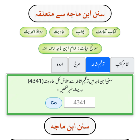
سنن ابن ماجه سے متعلقہ
کتاب تعارف
ابواب
احادیث
رواۃ الحدیث
سوانح حیات: امام ابن ماجہ رحمہ اللہ
تمام کتب
ترقیم شاملہ
عربی
اردو
سنن ابن ماجہ میں ترقیم شاملہ سے تلاش کل احادیث (4341)
حدیث نمبر لکھیں:
سنن ابن ماجه