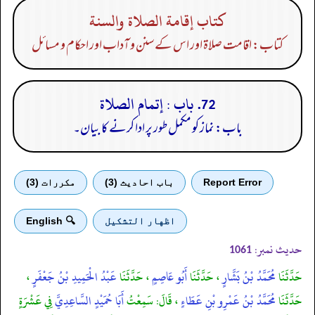
كتاب إقامة الصلاة والسنة
کتاب: اقامت صلاۃ اور اس کے سنن و آداب اور احکام و مسائل
72. باب : إتمام الصلاة
باب: نماز کو مکمل طور پر ادا کرنے کا بیان۔
Report Error
باب احادیث (3)
مكررات (3)
اظهار التشكيل
🔍 English
حدیث نمبر:
1061
حَدَّثَنَا
مُحَمَّدُ بْنُ بَشَّارٍ
، حَدَّثَنَا
أَبُو عَاصِمٍ
، حَدَّثَنَا
عَبْدُ الْحَمِيدِ بْنُ جَعْفَرٍ
،
حَدَّثَنَا
مُحَمَّدُ بْنُ عَمْرِو بْنِ عَطَاءٍ
، قَالَ: سَمِعْتُ
أَبَا حُمَيْدٍ السَّاعِدِيَّ
فِي عَشْرَةٍ