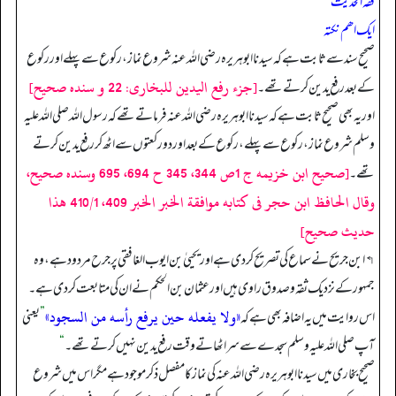
فقہ الحدیث
ایک اھم نکتہ
صحیح سند سے ثابت ہے کہ سیدنا ابوہریرہ رضی اللہ عنہ شروع نماز، رکوع سے پہلے اور رکوع
[جزء رفع الیدین للبخاری: 22 و سندہ صحیح]
کے بعد رفع یدین کرتے تھے۔
اور یہ بھی صحیح ثابت ہے کہ سیدنا ابوہریرہ رضی اللہ عنہ فرماتے تھے کہ رسول اللہ صلی اللہ علیہ
وسلم شروع نماز، رکوع سے پہلے، رکوع کے بعد اور دو رکعتوں سے اٹھ کر رفع یدین کرتے
[صحيح ابن خزيمه ج 1ص 344، 345 ح 694، 695 وسنده صحيح،
تھے۔
وقال الحافظ ابن حجر فى كتابه موافقة الخبر الخبر 409، 410/1 هذا
حديث صحيح]
↰ ابن جریح نے سماع کی تصریح کر دی ہے اور یحییٰ بن ایوب الغافقی پر جرح مردود ہے، وہ
جمہور کے نزدیک ثقہ وصدوق راوی ہیں اور عثمان بن الحکم نے ان کی متابعت کر دی ہے۔
«ولا يفعله حين يرفع رأسه من السجود»
اس روایت میں یہ اضافہ بھی ہے کہ
”
یعنی
آپ صلی اللہ علیہ وسلم سجدے سے سر اٹھاتے وقت رفع یدین نہیں کرتے تھے۔
“
صحیح بخاری میں سیدنا ابوہریرہ رضی اللہ عنہ کی نماز کا مفصل ذکر موجود ہے مگر اس میں شروع