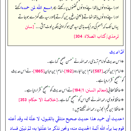
«سمع الله لمن حمده»
اور اپنے دونوں ہاتھ اپنے دونوں گھٹنوں پر رکھتے، پھر
کہتے
اور اپنے دونوں ہاتھ اٹھاتے (یعنی رفع یدین کرتے) اور سیدھے کھڑے ہو جاتے
[سنن
یہاں تک کہ جسم کی ہر ایک ہڈی سیدھی ہو کر اپنی جگہ پر لوٹ آتی . . .
“
ترمذي/كتاب الصلاة: 304]
فقہ الحدیث
◈ اس حدیث کو امام ترمذی رحمہ اللہ نے
”
حسن صحیح
“
کہا ہے۔
[1865]
[192]
[587]
◈ امام ابن خزیمہ
امام ابن الجارود
، امام ابن حبان
، نے اس حدیث
کو
”
صحیح
“
قرار دیا ہے۔
[معالم السنن: 194/1]
◈ حافظ خطابی
نے اس حدیث کو
”
صحیح
“
قرار دیا ہے۔
[خلاصة الا حكام: 353]
◈ حافظ نووی رحمہ اللہ نے بھی اس کو
”
صحیح
“
کہا ہے۔
◈ حافظ ابن قّیم الجوزیہ رحمہ اللہ لکھتے ہیں:
«حديث أبى حميد هذا حديث صحيح متلقّي بالقبول، لا علّة له، وقد أعله
قوم بما برأه الله أئمة الحديث منه، ونحن نذكر ما علّلوا به، ثمّ نبيّن فساد