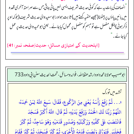
”
انصاف کی بات یہ ہے کہ کوئی حدیث شریف ایسی نہیں پائی جاتی جس سے صراحتہ آخری قعدہ
میں بائیں پاؤں پر بیٹھنا (جیسے حنفیہ کہتے ہیں) ثابت ہو اور ابوسعید والی حدیث شریف (جو کہ اوپر
ذکر ہوئی) بلکل مفصل ہے تو مبہم کو مفصل پر محمول کیا جائے۔ یعنی ابوحمید والی حدیث پر عمل
کیا جائے۔
“
[اہلحدیث کے امتیازی مسائل، حدیث/صفحہ نمبر: 41]
ابوصهيب مولانا محمد داود ارشد حفظ الله، فوائد و مسائل، تحت الحديث سنن ابي داود 733
تشہد میں تورک
«. . . ثُمَّ رَفَعَ رَأْسَهُ يَعْنِي مِنَ الرُّكُوعِ، فَقَالَ: سَمِعَ اللَّهُ لِمَنْ حَمِدَهُ،
اللَّهُمَّ رَبَّنَا لَكَ الْحَمْدُ وَرَفَعَ يَدَيْهِ، ثُمَّ قَالَ: اللَّهُ أَكْبَرُ فَسَجَدَ
فَانْتَصَبَ عَلَى كَفَّيْهِ وَرُكْبَتَيْهِ وَصُدُورِ قَدَمَيْهِ وَهُوَ سَاجِدٌ، ثُمَّ كَبَّرَ
فَجَلَسَ فَتَوَرَّكَ وَنَصَبَ قَدَمَهُ الْأُخْرَى، ثُمَّ كَبَّرَ فَسَجَدَ، ثُمَّ كَبَّرَ فَقَامَ