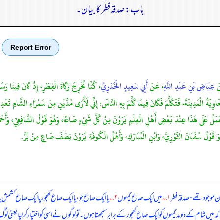
باب: صدقہ فطر کا بیان۔
Report Error
نْ
عِيَاضِ بْنِ عَبْدِ اللَّهِ
، عَنْ
أَبِي سَعِيدٍ الْخُدْرِيِّ
، كُنَّا نُخْرِجُ زَكَاةَ الْفِطْرِ، إِذْ كَانَ فِينَا رَ
ِيَةُ الْمَدِينَةَ، فَتَكَلَّمَ فَكَانَ فِيمَا كَلَّمَ بِهِ النَّاسَ: إِنِّي لَأَرَى مُدَّيْنِ مِنْ سَمْرَاءِ الشَّامِ تَع
لَى هَذَا عِنْدَ بَعْضِ أَهْلِ الْعِلْمِ يَرَوْنَ مِنْ كُلِّ شَيْءٍ صَاعًا، وَهُوَ قَوْلُ الشَّافِعِيِّ، وَأَحْمَدَ
وَ قَوْلُ سُفْيَانَ الثَّوْرِيِّ، وَابْنِ الْمُبَارَكِ، وَأَهْلُ الْكُوفَةِ يَرَوْنَ نِصْفَ صَاعٍ مِنْ بُرٍّ.
موجود تھے - صدقہ فطر
۱؎
میں ایک صاع گیہوں
۲؎
یا ایک صاع جو، یا ایک صاع کھجور یا ایک صاع کشمش ی
یں شام کے دو مد گیہوں کو ایک صاع کھجور کے برابر سمجھتا ہوں۔ تو لوگوں نے اسی کو اختیار کر لیا یعنی لو