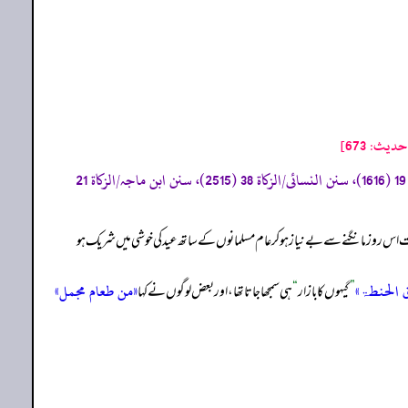
ث: 673]
«صحیح البخاری/الزکاة 72 (1505)، و73 (1506)، و75 (1508)، و76 (1510)، صحیح مسلم/الزکاة 4 (985)، سنن ابی داود/ الزکاة 19 (1616)، سنن النسائی/الزکاة 38 (2515)، سنن ابن ماجہ/الزکاة 21
تاکہ معاشرے کے ضرورت مند حضرات اس روز مانگنے سے بے نیاز ہو کر عام مسلمانوں کے ساتھ عید کی خوشی میں شریک ہو
 الحنطۃ»
«من طعام مجمل»
”
گیہوں کا بازار
“
ہی سمجھا جاتا تھا، اور بعض لوگوں نے کہا