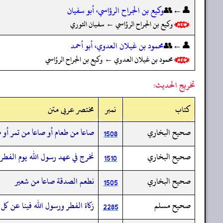
👤←👥
وكيع بن الجراح الرؤاسي، أبو سفيان
وكيع بن الجراح الرؤاسي ← سفيان الثوري
👤←👥
محمود بن غيلان العدوي، أبو أحمد
محمود بن غيلان العدوي ← وكيع بن الجراح الرؤاسي
تخريج الحديث:
کتاب
نمبر
مختصر عربی متن
صحيح البخاري
صاعا من طعام أو صاعا من تمر أو 
1508
صحيح البخاري
نخرج في عهد رسول الله يوم الفطر
1510
صحيح البخاري
نطعم الصدقة صاعا من شعير
1505
صحيح مسلم
زكاة الفطر ورسول الله فينا عن ك
2285