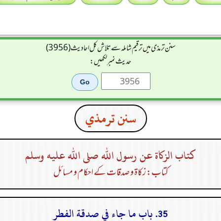
سنن ترمذی میں ترقیم شاملہ سے تلاش کل احادیث (3956)
حدیث نمبر لکھیں:
سنن ترمذي
كتاب الزكاة عن رسول الله صلى الله عليه وسلم
کتاب: زکاۃ و صدقات کے احکام و مسائل
35. باب ما جاء في صدقة الفطر