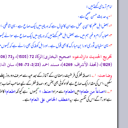
امام ترمذی کہتے ہیں:
۱-
یہ حدیث حسن صحیح ہے،
۲-
بعض اہل علم کا اسی پر عمل ہے ان کا خیال ہے کہ ہر چیز میں ایک صاع ہے، یہی شافعی، احم
۳-
صحابہ کرام وغیرہم میں سے بعض اہل علم کہتے ہیں کہ ہر چیز میں ایک صاع ہے سوائے گ
۴-
یہی سفیان ثوری اور ابن مبارک کا بھی قول ہے۔ اور اہل کوفہ کی بھی رائے ہے کہ گی
تخریج الحدیث دارالدعوہ:
(1829)، (تحفة الأشراف: 4269)، مسند احمد (3/23، 73، 98)، سنن الدارمی/الزکاة 27 (1704) (صحیح)»
وضاحت:
۱؎
سکیں، اس کی مقدار ایک صاع ہے خواہ کوئی بھی جنس ہو، صدقہ فطر کے لیے صاحب نصاب ہون
«صاعاً من طعام»
«طعام»
«حنطۃ»
«طعام»
۲؎
:
میں
سے مراد
”
گیہوں
“
ہے کیونکہ
کا لف
«عطف الخاص علی العام»
ہے اور آگے اس کی تفسیر ہے، یہ
ہے۔