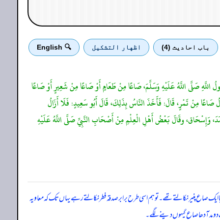
باب احادیث (4)
اظهار التشكيل
🔍 English
سُولُ اللَّهِ صَلَّى اللَّهُ عَلَيْهِ وَسَلَّمَ، صَاعًا مِنْ طَعَامٍ أَوْ صَاعًا مِنْ شَعِيرٍ أَوْ صَاعًا
ْدِلُ صَاعًا مِنْ تَمْرٍ، قَالَ: فَأَخَذَ النَّاسُ بِذَلِكَ، قَالَ أَبُو سَعِيدٍ: فَلَا أَزَالُ
، وَإِسْحَاق، وقَالَ بَعْضُ أَهْلِ الْعِلْمِ مِنْ أَصْحَابِ النَّبِيِّ صَلَّى اللَّهُ عَلَيْهِ
ا ایک صاع پنیر نکالتے تھے۔ تو ہم اسی طرح برابر صدقہ فطر نکالتے رہے یہاں تک کہ معاویہ
گ دو مد آدھا صاع گیہوں دینے لگے۔