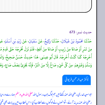
حدیث نمبر:
673
حَدَّثَنَا
مَحْمُودُ بْنُ غَيْلَانَ
، حَدَّثَنَا
وَكِيعٌ
، عَنْ
سُفْيَانَ
، عَنْ
زَيْدِ بْنِ أَسْلَمَ
، عَ
مِنْ تَمْرٍ أَوْ صَاعًا مِنْ زَبِيبٍ أَوْ صَاعًا مِنْ أَقِطٍ، فَلَمْ نَزَلْ نُخْرِجُهُ حَتَّى قَدِمَ مُعَاو
أُخْرِجُهُ كَمَا كُنْتُ أُخْرِجُهُ. قَالَ أَبُو عِيسَى: هَذَا حَدِيثٌ حَسَنٌ صَحِيحٌ، وَالْعَمَلُ عَ
وَسَلَّمَ وَغَيْرِهِمْ: مِنْ كُلِّ شَيْءٍ صَاعٌ إِلَّا مِنَ الْبُرِّ، فَإِنَّهُ يُجْزِئُ نِصْفُ صَاعٍ، وَهُ
ڈاکٹر عبدالرحمٰن فریوائی
ابو سعید خدری رضی الله عنہ کہتے ہیں
ہم لوگ جب رسول اللہ
صلی اللہ علیہ وسلم
ہمارے درمیان 
رضی الله عنہ مدینہ آئے، تو انہوں نے لوگوں سے خطاب کیا، اس خطاب میں یہ بات بھی تھی کہ م