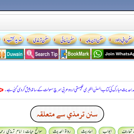
للہ! حدیث مبارک کی کتاب السنن الكبرى للبيهقي اردو عربی سرچ سہولت کے ساتھ پیش کر دی گئی ہے۔
سنن ترمذي سے متعلقہ
 تعارف
ابواب
احادیث
رواۃ الحدیث
سوانح حیات: امام ترمذی رحمہ 