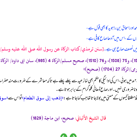
د اور اسحاق بن راہویہ کا بھی قول ہے،
یہوں کے، اس میں آدھا صاع کافی ہے،
[سنن ترمذي/كتاب الزكاة عن رسول الله صلى الله عليه وسلم/حدی
ہوں میں نصف صاع ہی ہے۔
: صدقہ فطر کی فرضیت رمضان کے آغاز کے بعد عید سے صرف دو روز پہلے ۲ ھ میں ہوئی، اس کی ادائیگی کا حکم بھی نماز عید سے پہلے پہلے ہے 
ا ضروری نہیں۔ اور صاع ڈھائی کلوگرام کے برابر ہوتا ہے۔
«إذهب إلى سوق الطعام»
«سوق
ظ مطلقاً گیہوں کے معنی میں بولا جاتا تھا جب کہا جاتا ہے:
تو اس سے
قال الشيخ الألباني:
صحيح، ابن ماجة (1829)