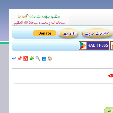
↩️
📌
🅰️
🧩
🔍
👥
🏠
اللہ