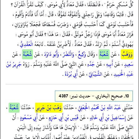
كُلُّ مُسْكِرٍ حَرَامٌ " ، فَانْطَلَقَا ، فَقَالَ مُعَاذٌ لِأَبِي مُوسَى : كَيْفَ تَقْرَأُ الْقُرْآنَ ؟
قَالَ : قَائِمًا وَقَاعِدًا وَعَلَى رَاحِلَتِي وَأَتَفَوَّقُهُ تَفَوُّقًا ، قَالَ : أَمَّا أَنَا فَأَنَامُ وَأَقُومُ ،
فَأَحْتَسِبُ نَوْمَتِي كَمَا أَحْتَسِبُ قَوْمَتِي ، وَضَرَبَ فُسْطَاطًا فَجَعَلَا يَتَزَاوَرَانِ ،
فَزَارَ مُعَاذٌ أَبَا مُوسَى فَإِذَا رَجُلٌ مُوثَقٌ ، فَقَالَ : مَا هَذَا ؟ فَقَالَ أَبُو مُوسَى :
يَهُودِيٌّ أَسْلَمَ ، ثُمَّ ارْتَدَّ ، فَقَالَ مُعَاذٌ : لَأَضْرِبَنَّ عُنُقَهُ . تَابَعَهُ
الْعَقَدِيُّ
،
وَوَهْبٌ
، عَنْ
شُعْبَةَ
، وَقَالَ
وَكِيعٌ
،
وَالْنَّضْرُ
،
وَأَبُو دَاوُدَ
، عَنْ
شُعْبَةَ
، عَنْ
سَعِيدٍ
، عَنْ
أَبِيهِ
، عَنْ
جَدِّهِ
، عَنِ النَّبِيِّ صَلَّى اللَّهُ عَلَيْهِ وَسَلَّمَ . رَوَاهُ
جَرِيرُ بْنُ
عَبْدِ الْحَمِيدِ
، عَنْ
الشَّيْبَانِيِّ
، عَنْ
أَبِي بُرْدَةَ
.
10.
صحيح البخاري - حدیث نمبر: 4387
حَدَّثَنِي
عَبْدُ اللَّهِ بْنُ مُحَمَّدٍ الْجُعْفِيُّ
، حَدَّثَنَا
وَهْبُ بْنُ جَرِيرٍ
، حَدَّثَنَا
شُعْبَةُ
،
عَنْ
إِسْمَاعِيلَ بْنِ أَبِي خَالِدٍ
، عَنْ
قَيْسِ بْنِ أَبِي حَازِمٍ
، عَنْ
أَبِي مَسْعُودٍ
: أَنّ
النَّبِيَّ صَلَّى اللَّهُ عَلَيْهِ وَسَلَّمَ قَالَ : " الْإِيمَانُ هَا هُنَا وَأَشَارَ بِيَدِهِ إِلَى الْيَمَنِ
وَالْجَفَاءُ ، وَغِلَظُ الْقُلُوبِ فِي الْفَدَّادِينَ عِنْدَ أُصُولِ أَذْنَابِ الْإِبِلِ مِنْ حَيْثُ