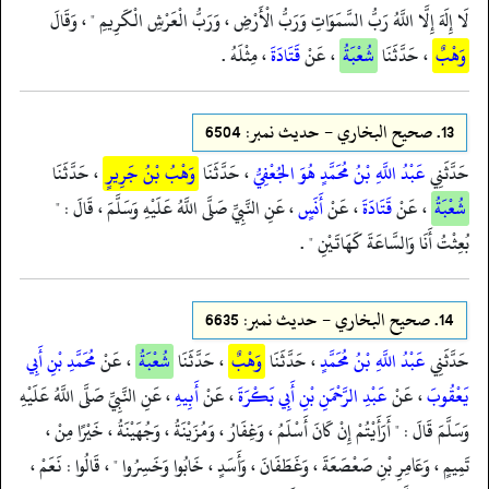
لَا إِلَهَ إِلَّا اللَّهُ رَبُّ السَّمَوَاتِ وَرَبُّ الْأَرْضِ ، وَرَبُّ الْعَرْشِ الْكَرِيمِ " ، وَقَالَ
وَهْبٌ
، حَدَّثَنَا
شُعْبَةُ
، عَنْ
قَتَادَةَ
، مِثْلَهُ .
13.
صحيح البخاري - حدیث نمبر: 6504
حَدَّثَنِي
عَبْدُ اللَّهِ بْنُ مُحَمَّدٍ هُوَ الجُعْفِيُّ
، حَدَّثَنَا
وَهْبُ بْنُ جَرِيرٍ
، حَدَّثَنَا
شُعْبَةُ
، عَنْ
قَتَادَةَ
، عَنْ
أَنَسٍ
، عَنِ النَّبِيِّ صَلَّى اللَّهُ عَلَيْهِ وَسَلَّمَ ، قَالَ : "
بُعِثْتُ أَنَا وَالسَّاعَةَ كَهَاتَيْنِ " .
14.
صحيح البخاري - حدیث نمبر: 6635
حَدَّثَنِي
عَبْدُ اللَّهِ بْنُ مُحَمَّدٍ
، حَدَّثَنَا
وَهْبٌ
، حَدَّثَنَا
شُعْبَةُ
، عَنْ
مُحَمَّدِ بْنِ أَبِي
يَعْقُوبَ
، عَنْ
عَبْدِ الرَّحْمَنِ بْنِ أَبِي بَكْرَةَ
، عَنْ
أَبِيهِ
، عَنِ النَّبِيِّ صَلَّى اللَّهُ عَلَيْهِ
وَسَلَّمَ قَالَ : " أَرَأَيْتُمْ إِنْ كَانَ أَسْلَمُ ، وَغِفَارُ ، وَمُزَيْنَةُ ، وَجُهَيْنَةُ ، خَيْرًا مِنْ ،
تَمِيمٍ ، وَعَامِرِ بْنِ صَعْصَعَةَ ، وَغَطَفَانَ ، وَأَسَدٍ ، خَابُوا وَخَسِرُوا " ، قَالُوا : نَعَمْ ،