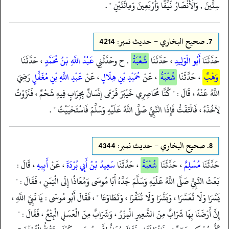
سِتِّينَ , وَالْأَنْصَارُ نَيِّفًا وَأَرْبَعِينَ وَمِائَتَيْنِ " .
7.
صحيح البخاري - حدیث نمبر: 4214
حَدَّثَنَا
أَبُو الْوَلِيدِ
، حَدَّثَنَا
شُعْبَةُ
. ح وحَدَّثَنِي
عَبْدُ اللَّهِ بْنُ مُحَمَّدٍ
، حَدَّثَنَا
وَهْبٌ
، حَدَّثَنَا
شُعْبَةُ
، عَنْ
حُمَيْدِ بْنِ هِلَالٍ
، عَنْ
عَبْدِ اللَّهِ بْنِ مُغَفَّلٍ
رَضِيَ
اللَّهُ عَنْهُ ، قَالَ : " كُنَّا مُحَاصِرِي خَيْبَرَ فَرَمَى إِنْسَانٌ بِجِرَابٍ فِيهِ شَحْمٌ ، فَنَزَوْتُ
لِآخُذَهُ ، فَالْتَفَتُّ فَإِذَا النَّبِيُّ صَلَّى اللَّهُ عَلَيْهِ وَسَلَّمَ فَاسْتَحْيَيْتُ " .
8.
صحيح البخاري - حدیث نمبر: 4344
حَدَّثَنَا
مُسْلِمٌ
، حَدَّثَنَا
شُعْبَةُ
، حَدَّثَنَا
سَعِيدُ بْنُ أَبِي بُرْدَةَ
، عَنْ
أَبِيهِ
، قَالَ :
بَعَثَ النَّبِيُّ صَلَّى اللَّهُ عَلَيْهِ وَسَلَّمَ جَدَّهُ أَبَا مُوسَى وَمُعَاذًا إِلَى الْيَمَنِ ، فَقَالَ : "
يَسِّرَا وَلَا تُعَسِّرَا ، وَبَشِّرَا وَلَا تُنَفِّرَا ، وَتَطَاوَعَا " ، فَقَالَ أَبُو مُوسَى : يَا نَبِيَّ اللَّهِ ،
إِنَّ أَرْضَنَا بِهَا شَرَابٌ مِنَ الشَّعِيرِ الْمِزْرُ ، وَشَرَابٌ مِنَ الْعَسَلِ الْبِتْعُ ، فَقَالَ : "