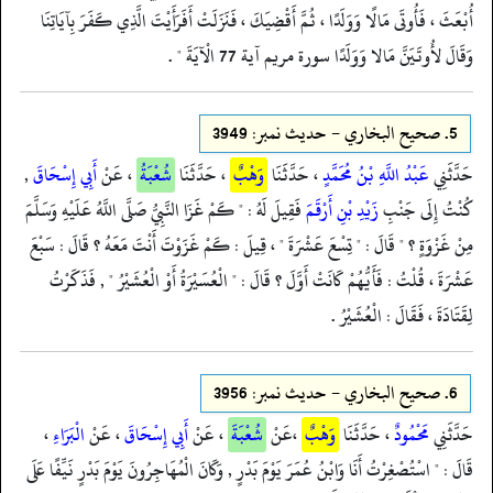
أُبْعَثَ ، فَأُوتَى مَالًا وَوَلَدًا ، ثُمَّ أَقْضِيَكَ ، فَنَزَلَتْ أَفَرَأَيْتَ الَّذِي كَفَرَ بِآيَاتِنَا
وَقَالَ لأُوتَيَنَّ مَالا وَوَلَدًا سورة مريم آية 77 الْآيَةَ " .
5.
صحيح البخاري - حدیث نمبر: 3949
حَدَّثَنِي
عَبْدُ اللَّهِ بْنُ مُحَمَّدٍ
، حَدَّثَنَا
وَهْبٌ
، حَدَّثَنَا
شُعْبَةُ
، عَنْ
أَبِي إِسْحَاقَ
,
كُنْتُ إِلَى جَنْبِ
زَيْدِ بْنِ أَرْقَمَ
فَقِيلَ لَهُ : " كَمْ غَزَا النَّبِيُّ صَلَّى اللَّهُ عَلَيْهِ وَسَلَّمَ
مِنْ غَزْوَةٍ ؟ " قَالَ : " تِسْعَ عَشْرَةَ " ، قِيلَ : كَمْ غَزَوْتَ أَنْتَ مَعَهُ ؟ قَالَ : سَبْعَ
عَشْرَةَ ، قُلْتُ : فَأَيُّهُمْ كَانَتْ أَوَّلَ ؟ قَالَ : " الْعُسَيْرَةُ أَوْ الْعُشَيْرُ " , فَذَكَرْتُ
لِقَتَادَةَ ، فَقَالَ : الْعُشَيْرُ .
6.
صحيح البخاري - حدیث نمبر: 3956
حَدَّثَنِي
مَحْمُودٌ
، حَدَّثَنَا
وَهْبٌ
،عَنْ
شُعْبَةَ
، عَنْ
أَبِي إِسْحَاقَ
، عَنْ
الْبَرَاءِ
،
قَالَ : " اسْتُصْغِرْتُ أَنَا وَابْنُ عُمَرَ يَوْمَ بَدْرٍ , وَكَانَ الْمُهَاجِرُونَ يَوْمَ بَدْرٍ نَيِّفًا عَلَى