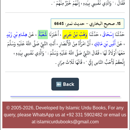
فَقَالَ : " وَالَّذِي نَفْسِي بِيَدِهِ ، إِنَّهُمْ خَيْرٌ مِنْهُمْ " .
15.
صحيح البخاري - حدیث نمبر: 6645
حَدَّثَنَا
إِسْحَاقُ
، حَدَّثَنَا
وَهْبُ بْنُ جَرِيرٍ
، أَخْبَرَنَا
شُعْبَةُ
، عَنْ
هِشَامِ بْنِ زَيْدٍ
، عَنْ
أَنَسِ بْنِ مَالِكٍ
، أَنَّ امْرَأَةً مِنْ الْأَنْصَارِ ، أَتَتِ النَّبِيَّ صَلَّى اللَّهُ عَلَيْهِ وَسَلَّمَ
مَعَهَا أَوْلَادٌ لَهَا ، فَقَالَ النَّبِيُّ صَلَّى اللَّهُ عَلَيْهِ وَسَلَّمَ : " وَالَّذِي نَفْسِي بِيَدِهِ ،
إِنَّكُمْ لَأَحَبُّ النَّاسِ إِلَيَّ " ، قَالَهَا ثَلَاثَ مِرَارٍ .
Back ⬅️
© 2005-2026, Developed by Islamic Urdu Books, For any
query, please WhatsApp us at +92 331 5902482 or email us
at islamicurdubooks@gmail.com