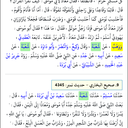
كُلُّ مُسْكِرٍ حَرَامٌ " ، فَانْطَلَقَا ، فَقَالَ مُعَاذٌ لِأَبِي مُوسَى : كَيْفَ تَقْرَأُ الْقُرْآنَ ؟
قَالَ : قَائِمًا وَقَاعِدًا وَعَلَى رَاحِلَتِي وَأَتَفَوَّقُهُ تَفَوُّقًا ، قَالَ : أَمَّا أَنَا فَأَنَامُ وَأَقُومُ ،
فَأَحْتَسِبُ نَوْمَتِي كَمَا أَحْتَسِبُ قَوْمَتِي ، وَضَرَبَ فُسْطَاطًا فَجَعَلَا يَتَزَاوَرَانِ ،
فَزَارَ مُعَاذٌ أَبَا مُوسَى فَإِذَا رَجُلٌ مُوثَقٌ ، فَقَالَ : مَا هَذَا ؟ فَقَالَ أَبُو مُوسَى :
يَهُودِيٌّ أَسْلَمَ ، ثُمَّ ارْتَدَّ ، فَقَالَ مُعَاذٌ : لَأَضْرِبَنَّ عُنُقَهُ . تَابَعَهُ
الْعَقَدِيُّ
،
وَوَهْبٌ
، عَنْ
شُعْبَةَ
، وَقَالَ
وَكِيعٌ
،
وَالْنَّضْرُ
،
وَأَبُو دَاوُدَ
، عَنْ
شُعْبَةَ
، عَنْ
سَعِيدٍ
، عَنْ
أَبِيهِ
، عَنْ
جَدِّهِ
، عَنِ النَّبِيِّ صَلَّى اللَّهُ عَلَيْهِ وَسَلَّمَ . رَوَاهُ
جَرِيرُ بْنُ
عَبْدِ الْحَمِيدِ
، عَنْ
الشَّيْبَانِيِّ
، عَنْ
أَبِي بُرْدَةَ
.
9.
صحيح البخاري - حدیث نمبر: 4345
حَدَّثَنَا
مُسْلِمٌ
، حَدَّثَنَا
شُعْبَةُ
، حَدَّثَنَا
سَعِيدُ بْنُ أَبِي بُرْدَةَ
، عَنْ
أَبِيهِ
، قَالَ :
بَعَثَ النَّبِيُّ صَلَّى اللَّهُ عَلَيْهِ وَسَلَّمَ جَدَّهُ أَبَا مُوسَى وَمُعَاذًا إِلَى الْيَمَنِ ، فَقَالَ : "
يَسِّرَا وَلَا تُعَسِّرَا ، وَبَشِّرَا وَلَا تُنَفِّرَا ، وَتَطَاوَعَا " ، فَقَالَ أَبُو مُوسَى : يَا نَبِيَّ اللَّهِ ،
إِنَّ أَرْضَنَا بِهَا شَرَابٌ مِنَ الشَّعِيرِ الْمِزْرُ ، وَشَرَابٌ مِنَ الْعَسَلِ الْبِتْعُ ، فَقَالَ : "