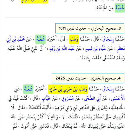
شُعْبَةَ
مِنَ الْجَنَابَةِ .
3.
صحيح البخاري - حدیث نمبر: 1011
حَدَّثَنَا
إِسْحَاقُ
، قَالَ : حَدَّثَنَا
وَهْبُ
، قَالَ : أَخْبَرَنَا
شُعْبَةُ
، عَنْ
مُحَمَّدِ بْنِ أَبِي
بَكْرٍ
، عَنْ
عَبَّادِ بْنِ تَمِيمٍ
، عَنْ
عَبْدِ اللَّهِ بْنِ زَيْدٍ
، " أَنَّ النَّبِيَّ صَلَّى اللَّهُ عَلَيْهِ
وَسَلَّمَ اسْتَسْقَى فَقَلَبَ رِدَاءَهُ " .
4.
صحيح البخاري - حدیث نمبر: 2425
حَدَّثَنَا
إِسْحَاقُ
، حَدَّثَنَا
وَهْبُ بْنُ جَرِيرِ بْنِ حَازِمٍ
، أَخْبَرَنَا
شُعْبَةُ
، عَنِ
الْأَعْمَشِ
، عَنْ
أَبِي الضُّحَى
، عَنْ
مَسْرُوقٍ
، عَنْ
خَبَّابٍ
، قَالَ : "كُنْتُ قَيْنًا فِي
الْجَاهِلِيَّةِ ، وَكَانَ لِي عَلَى الْعَاصِ بْنِ وَائِلٍ دَرَاهِمُ ، فَأَتَيْتُهُ أَتَقَاضَاهُ ، فَقَالَ : لَا
أَقْضِيكَ حَتَّى تَكْفُرَ بِمُحَمَّدٍ ، فَقُلْتُ : لَا ، وَاللَّهِ لَا أَكْفُرُ بِمُحَمَّدٍ صَلَّى اللَّهُ
عَلَيْهِ وَسَلَّمَ حَتَّى يُمِيتَكَ اللَّهُ ، ثُمَّ يَبْعَثَكَ ، قَالَ : فَدَعْنِي حَتَّى أَمُوتَ ، ثُمَّ