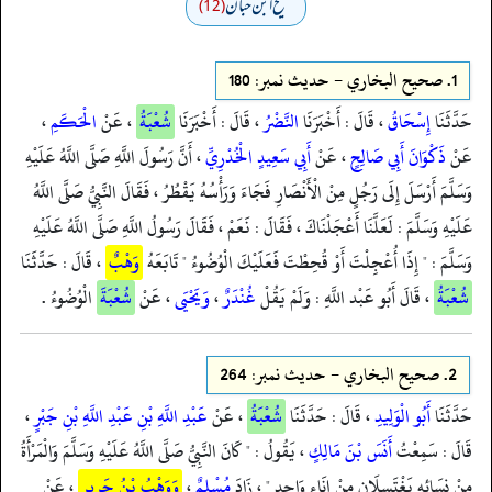
صحیح ابن حبان
(12)
1.
صحيح البخاري - حدیث نمبر: 180
حَدَّثَنَا
إِسْحَاقُ
، قَالَ : أَخْبَرَنَا
النَّضْرُ
، قَالَ : أَخْبَرَنَا
شُعْبَةُ
، عَنْ
الْحَكَمِ
،
عَنْ
ذَكْوَانَ أَبِي صَالِحٍ
، عَنْ
أَبِي سَعِيدٍ الْخُدْرِيِّ
، أَنَّ رَسُولَ اللَّهِ صَلَّى اللَّهُ عَلَيْهِ
وَسَلَّمَ أَرْسَلَ إِلَى رَجُلٍ مِنْ الْأَنْصَارِ فَجَاءَ وَرَأْسُهُ يَقْطُرُ ، فَقَالَ النَّبِيُّ صَلَّى اللَّهُ
عَلَيْهِ وَسَلَّمَ : لَعَلَّنَا أَعْجَلْنَاكَ ، فَقَالَ : نَعَمْ ، فَقَالَ رَسُولُ اللَّهِ صَلَّى اللَّهُ عَلَيْهِ
وَسَلَّمَ : " إِذَا أُعْجِلْتَ أَوْ قُحِطْتَ فَعَلَيْكَ الْوُضُوءُ " تَابَعَهُ
وَهْبٌ
، قَالَ : حَدَّثَنَا
شُعْبَةُ
، قَالَ أَبُو عَبْد اللَّهِ : وَلَمْ يَقُلْ
غُنْدَرٌ
،
وَيَحْيَى
، عَنْ
شُعْبَةَ
الْوُضُوءُ .
2.
صحيح البخاري - حدیث نمبر: 264
حَدَّثَنَا
أَبُو الْوَلِيدِ
، قَالَ : حَدَّثَنَا
شُعْبَةُ
، عَنْ
عَبْدِ اللَّهِ بْنِ عَبْدِ اللَّهِ بْنِ جَبْرٍ
،
قَالَ : سَمِعْتُ
أَنَسَ بْنَ مَالِكٍ
، يَقُولُ : " كَانَ النَّبِيُّ صَلَّى اللَّهُ عَلَيْهِ وَسَلَّمَ وَالْمَرْأَةُ
مِنْ نِسَائِهِ يَغْتَسِلَانِ مِنْ إِنَاءٍ وَاحِدٍ " ، زَادَ
مُسْلِمٌ
،
وَوَهْبُ بْنُ جَرِيرٍ
، عَنْ