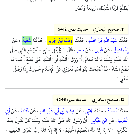
يَطْلُعُ قَرْنَا الشَّيْطَانِ رَبِيعَةَ وَمُضَرَ " .
11.
صحيح البخاري - حدیث نمبر: 5412
حَدَّثَنَا
عَبْدُ اللَّهِ بْنُ مُحَمَّدٍ
، حَدَّثَنَا
وَهْبُ بْنُ جَرِيرٍ
، حَدَّثَنَا
شُعْبَةُ
، عَنْ
إِسْمَاعِيلَ
، عَنْ
قَيْسٍ
، عَنْ
سَعْدٍ
، قَالَ : " رَأَيْتُنِي سَابِعَ سَبْعَةٍ مَعَ النَّبِيِّ صَلَّى
اللَّهُ عَلَيْهِ وَسَلَّمَ مَا لَنَا طَعَامٌ إِلَّا وَرَقُ الْحُبْلَةِ أَوِ الْحَبَلَةِ حَتَّى يَضَعَ أَحَدُنَا مَا
تَضَعُ الشَّاةُ ، ثُمَّ أَصْبَحَتْ بَنُو أَسَدٍ تُعَزِّرُنِي عَلَى الْإِسْلَامِ خَسِرْتُ إِذًا وَضَلَّ
سَعْيِي " .
12.
صحيح البخاري - حدیث نمبر: 6346
حَدَّثَنَا
مُسَدَّدٌ
، حَدَّثَنَا
يَحْيَى
، عَنْ
هِشَامِ بْنِ أَبِي عَبْدِ اللَّهِ
، عَنْ
قَتَادَةَ
، عَنْ
أَبِي
الْعَالِيَةِ
، عَنِ
ابْنِ عَبَّاسٍ
، أَنّ رَسُولَ اللَّهِ صَلَّى اللَّهُ عَلَيْهِ وَسَلَّمَ كَانَ يَقُولُ عِنْدَ
الْكَرْبِ : " لَا إِلَهَ إِلَّا اللَّهُ الْعَظِيمُ الْحَلِيمُ ، لَا إِلَهَ إِلَّا اللَّهُ رَبُّ الْعَرْشِ الْعَظِيمِ ،