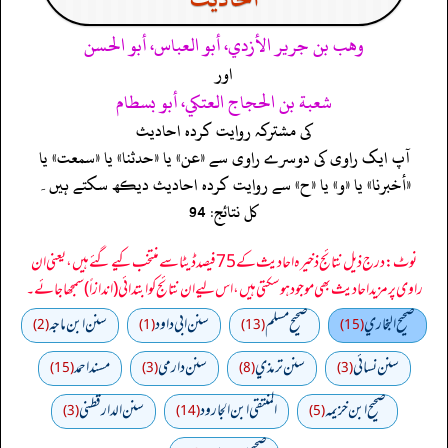
وهب بن جرير الأزدي، أبو العباس، أبو الحسن
اور
شعبة بن الحجاج العتكي، أبو بسطام
کی مشترکہ روایت کردہ احادیث
آپ ایک راوی کی دوسرے راوی سے «عن» یا «حدثنا» یا «سمعت» یا
«أخبرنا» یا «و» یا «ح» سے روایت کردہ احادیث دیکھ سکتے ہیں۔
کل نتائج: 94
نوٹ: درج ذیل نتائج ذخیرہ احادیث کے 75 فیصد ڈیٹا سے منتخب کیے گئے ہیں، یعنی ان
راوی پر مزید احادیث بھی موجود ہو سکتی ہیں، اس لیے ان نتائج کو ابتدائی (اندازاً) سمجھا جائے۔
صحيح البخاري
صحيح مسلم
سنن ابي داود
سنن ابن ماجه
(2)
(1)
(13)
(15)
سنن نسائي
سنن ترمذي
سنن دارمي
مسند احمد
(15)
(3)
(8)
(3)
صحيح ابن خزيمه
المنتقى ابن الجارود
سنن الدارقطني
(3)
(14)
(5)